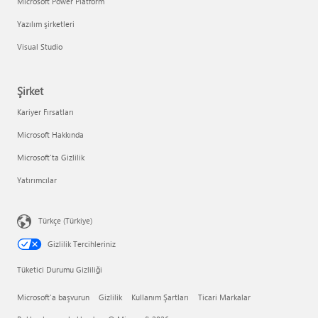
Microsoft Power Platform
Yazılım şirketleri
Visual Studio
Şirket
Kariyer Fırsatları
Microsoft Hakkında
Microsoft'ta Gizlilik
Yatırımcılar
Türkçe (Türkiye)
Gizlilik Tercihleriniz
Tüketici Durumu Gizliliği
Microsoft'a başvurun
Gizlilik
Kullanım Şartları
Ticari Markalar