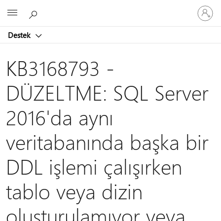
Hesabın
Microsoft
oturum
açın
Destek
KB3168793 -
DÜZELTME: SQL Server
2016'da aynı
veritabanında başka bir
DDL işlemi çalışırken
tablo veya dizin
oluşturulamıyor veya