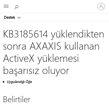
Hesabın
Microsoft
oturum
açın
Destek
KB3185614 yüklendikten
sonra AXAXIS kullanan
ActiveX yüklemesi
başarısız oluyor
Uygulandığı Öğe
Belirtiler