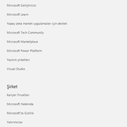
Microsoft Geliştiricisi
Microsoft Learn
Yapay zeka market uygulamaları için destek
Microsoft Tech Community
Microsoft Marketplace
Microsoft Power Platform
Yazılım şirketleri
Visual Studio
Şirket
Kariyer Fırsatları
Microsoft Hakkında
Microsoft'ta Gizlilik
Yatırımcılar