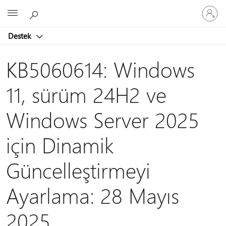
Hesabın
Microsoft
oturum
açın
Destek
KB5060614: Windows
11, sürüm 24H2 ve
Windows Server 2025
için Dinamik
Güncelleştirmeyi
Ayarlama: 28 Mayıs
2025