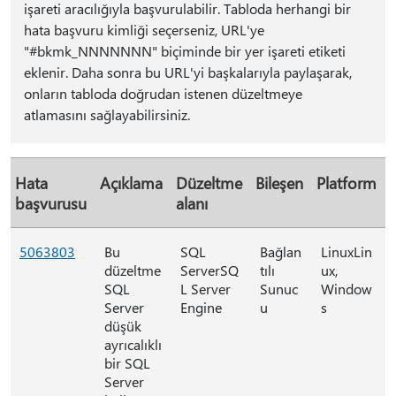
işareti aracılığıyla başvurulabilir. Tabloda herhangi bir
hata başvuru kimliği seçerseniz, URL'ye
"#bkmk_NNNNNNN" biçiminde bir yer işareti etiketi
eklenir. Daha sonra bu URL'yi başkalarıyla paylaşarak,
onların tabloda doğrudan istenen düzeltmeye
atlamasını sağlayabilirsiniz.
Hata
Açıklama
Düzeltme
Bileşen
Platform
başvurusu
alanı
5063803
Bu
SQL
Bağlan
LinuxLin
düzeltme
ServerSQ
tılı
ux,
SQL
L Server
Sunuc
Window
Server
Engine
u
s
düşük
ayrıcalıklı
bir SQL
Server