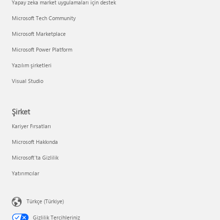
Yapay zeka market uygulamaları için destek
Microsoft Tech Community
Microsoft Marketplace
Microsoft Power Platform
Yazılım şirketleri
Visual Studio
Şirket
Kariyer Fırsatları
Microsoft Hakkında
Microsoft'ta Gizlilik
Yatırımcılar
Türkçe (Türkiye)
Gizlilik Tercihleriniz