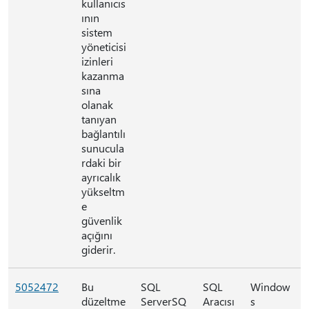
kullanıcıs
ının
sistem
yöneticisi
izinleri
kazanma
sına
olanak
tanıyan
bağlantılı
sunucula
rdaki bir
ayrıcalık
yükseltm
e
güvenlik
açığını
giderir.
5052472
Bu
SQL
SQL
Window
düzeltme
ServerSQ
Aracısı
s