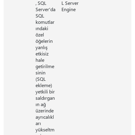
, SQL
L Server
Server'da
Engine
SQL
komutlar
ındaki
özel
öğelerin
yanlış
etkisiz
hale
getirilme
sinin
(SQL
ekleme)
yetkili bir
saldırgan
ın ağ
üzerinde
ayrıcalıkl
arı
yükseltm