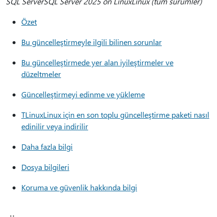
SQL ServerSQL Server 2025 on LinuxLinux (tüm sürümler)
Özet
Bu güncelleştirmeyle ilgili bilinen sorunlar
Bu güncelleştirmede yer alan iyileştirmeler ve
düzeltmeler
Güncelleştirmeyi edinme ve yükleme
TLinuxLinux için en son toplu güncelleştirme paketi nasıl
edinilir veya indirilir
Daha fazla bilgi
Dosya bilgileri
Koruma ve güvenlik hakkında bilgi