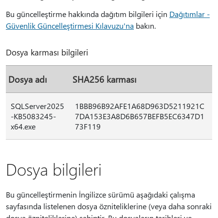
Bu güncelleştirme hakkında dağıtım bilgileri için
Dağıtımlar -
Güvenlik Güncelleştirmesi Kılavuzu'na
bakın.
Dosya karması bilgileri
Dosya adı
SHA256 karması
SQLServer2025
1BBB96B92AFE1A68D963D5211921C
-KB5083245-
7DA153E3A8D6B657BEFB5EC6347D1
x64.exe
73F119
Dosya bilgileri
Bu güncelleştirmenin İngilizce sürümü aşağıdaki çalışma
sayfasında listelenen dosya özniteliklerine (veya daha sonraki
dosya özniteliklerine) sahiptir. Bu dosyaların tarihleri ve