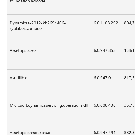
foundation.axmodel
Dynamicsax2012-kb2694406-
6.0.1108.292
804,
syplabels.axmodel
Axsetupsp.exe
6.0.947.853
1,361
Axutillib.dll
6.0.947.0
817,
Microsoft.dynamics.servicing.operations.dll
6.0.888.436
35,7
Axsetupsp.resources.dll
6.0.947.491
382,