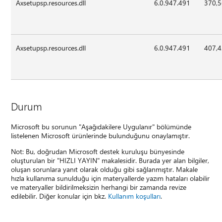
Axsetupsp.resources.dll
6.0.947.491
370,
Axsetupsp.resources.dll
6.0.947.491
407,
Durum
Microsoft bu sorunun "Aşağıdakilere Uygulanır" bölümünde
listelenen Microsoft ürünlerinde bulunduğunu onaylamıştır.
Not: Bu, doğrudan Microsoft destek kuruluşu bünyesinde
oluşturulan bir "HIZLI YAYIN" makalesidir. Burada yer alan bilgiler,
oluşan sorunlara yanıt olarak olduğu gibi sağlanmıştır. Makale
hızla kullanıma sunulduğu için materyallerde yazım hataları olabilir
ve materyaller bildirilmeksizin herhangi bir zamanda revize
edilebilir. Diğer konular için bkz.
Kullanım koşulları
.