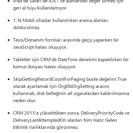
iPad'de Safari'de iOS7 ile alanlardan değer silmek için
geri al tuşu kullanılamıyor.
1: N Mobil cihazlar kullanılırken arama alanları
doldurulmaz.
Tesis/Donanım formları arasında geçiş yaparken bir
JavaScript hatası oluşuyor.
Tabletler için CRM'de DateTime denetimi kapatılırken bir
komut dosyası hatası oluşuyor.
SkipGettingRecordCountForPaging boole değerini True
olarak ayarlamak için OrgDbOrgSetting aracını
kullanmak, disk belleğinin alt ızgaralardan kaldırılmasına
neden olur.
CRM 2015'e yükselttikten sonra, DeliveryPriorityCode ve
DeliveryLastAttemptedOn alanları tüm Hazır Gelen
Etkinlik Varlıklarında görünmez.