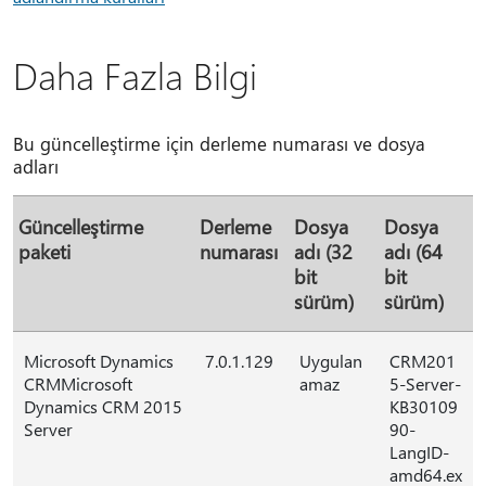
Daha Fazla Bilgi
Bu güncelleştirme için derleme numarası ve dosya
adları
Güncelleştirme
Derleme
Dosya
Dosya
paketi
numarası
adı (32
adı (64
bit
bit
sürüm)
sürüm)
Microsoft Dynamics
7.0.1.129
Uygulan
CRM201
CRMMicrosoft
amaz
5-Server-
Dynamics CRM 2015
KB30109
Server
90-
LangID-
amd64.ex