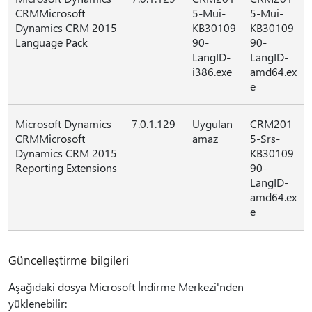
CRMMicrosoft
5-Mui-
5-Mui-
Dynamics CRM 2015
KB30109
KB30109
Language Pack
90-
90-
LangID-
LangID-
i386.exe
amd64.ex
e
Microsoft Dynamics
7.0.1.129
Uygulan
CRM201
CRMMicrosoft
amaz
5-Srs-
Dynamics CRM 2015
KB30109
Reporting Extensions
90-
LangID-
amd64.ex
e
Güncelleştirme bilgileri
Aşağıdaki dosya Microsoft İndirme Merkezi'nden
yüklenebilir: