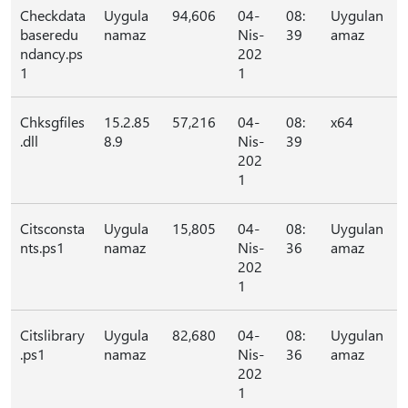
Checkdata
Uygula
94,606
04-
08:
Uygulan
baseredu
namaz
Nis-
39
amaz
ndancy.ps
202
1
1
Chksgfiles
15.2.85
57,216
04-
08:
x64
.dll
8.9
Nis-
39
202
1
Citsconsta
Uygula
15,805
04-
08:
Uygulan
nts.ps1
namaz
Nis-
36
amaz
202
1
Citslibrary
Uygula
82,680
04-
08:
Uygulan
.ps1
namaz
Nis-
36
amaz
202
1