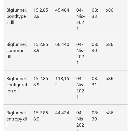
Bigfunnel.
15.2.85
45,464
04-
08:
x86
bondtype
8.9
Nis-
33
s.dll
202
1
Bigfunnel.
15.2.85
66,440
04-
08:
x86
common.
8.9
Nis-
30
dll
202
1
Bigfunnel.
15.2.85
118,15
04-
08:
x86
configurat
8.9
2
Nis-
31
ion.dll
202
1
Bigfunnel.
15.2.85
44,424
04-
08:
x86
entropy.dl
8.9
Nis-
30
l
202
1