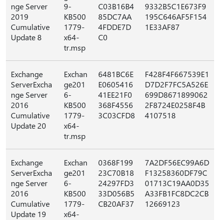
nge Server
9-
C03B16B4
9332B5C1E673F9
2019
KB500
85DC7AA
195C646AF5F154
Cumulative
1779-
4FDDE7D
1E33AF87
Update 8
x64-
C0
tr.msp
Exchange
Exchan
6481BC6E
F428F4F667539E1
ServerExcha
ge201
E0605416
D7D2F7FC5A526E
nge Server
6-
41EE21F0
699D8671899062
2016
KB500
368F4556
2F8724E0258F4B
Cumulative
1779-
3C03CFD8
4107518
Update 20
x64-
tr.msp
Exchange
Exchan
0368F199
7A2DF56EC99A6D
ServerExcha
ge201
23C70B18
F13258360DF79C
nge Server
6-
24297FD3
01713C19AA0D35
2016
KB500
33D056B5
A33FB1FC8DC2CB
Cumulative
1779-
CB20AF37
12669123
Update 19
x64-