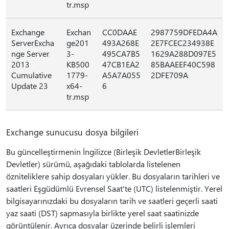
tr.msp
Exchange
Exchan
CC0DAAE
2987759DFEDA4A
ServerExcha
ge201
493A268E
2E7FCEC234938E
nge Server
3-
495CA7B5
1629A288D097E5
2013
KB500
47CB1EA2
85BAAEEF40C598
Cumulative
1779-
A5A7A055
2DFE709A
Update 23
x64-
6
tr.msp
Exchange sunucusu dosya bilgileri
Bu güncelleştirmenin İngilizce (Birleşik DevletlerBirleşik
Devletler) sürümü, aşağıdaki tablolarda listelenen
özniteliklere sahip dosyaları yükler. Bu dosyaların tarihleri ve
saatleri Eşgüdümlü Evrensel Saat'te (UTC) listelenmiştir. Yerel
bilgisayarınızdaki bu dosyaların tarih ve saatleri geçerli saati
yaz saati (DST) sapmasıyla birlikte yerel saat saatinizde
görüntülenir. Ayrıca dosyalar üzerinde belirli işlemleri