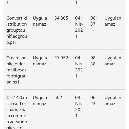
1
1
Convert_d
Uygula
34,805
04-
08:
Uygulan
istribution
namaz
Nis-
37
amaz
grouptou
202
nifiedgrou
1
p.ps1
Create_pu
Uygula
27,952
04-
08:
Uygulan
blicfolder
namaz
Nis-
38
amaz
mailboxes
202
formigrati
1
on.ps1
Cts.14.0.m
Uygula
502
04-
06:
Uygulan
icrosoft.ex
namaz
Nis-
23
amaz
change.da
202
ta.commo
1
n.versionp
olicy.cfg