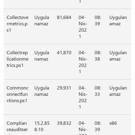
1
Collectove
Uygula
81,684
04-
08:
Uygulan
rmetrics.p
namaz
Nis-
39
amaz
s1
202
1
Collectrep
Uygula
41,870
04-
08:
Uygulan
licationme
namaz
Nis-
38
amaz
trics.ps1
202
1
Commonc
Uygula
29,931
04-
08:
Uygulan
onnectfun
namaz
Nis-
33
amaz
ctions.ps1
202
1
Complian
15.2.85
39,832
04-
08:
x86
ceauditser
8.10
Nis-
39