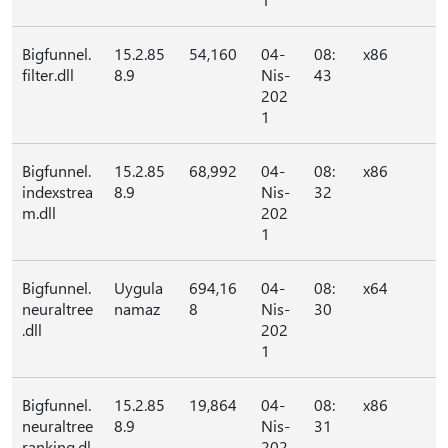
Bigfunnel.
15.2.85
54,160
04-
08:
x86
filter.dll
8.9
Nis-
43
202
1
Bigfunnel.
15.2.85
68,992
04-
08:
x86
indexstrea
8.9
Nis-
32
m.dll
202
1
Bigfunnel.
Uygula
694,16
04-
08:
x64
neuraltree
namaz
8
Nis-
30
.dll
202
1
Bigfunnel.
15.2.85
19,864
04-
08:
x86
neuraltree
8.9
Nis-
31
ranking.dl
202