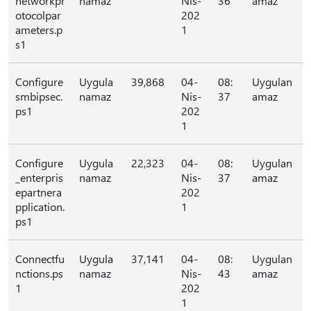
networkpr
namaz
Nis-
36
amaz
otocolpar
202
ameters.p
1
s1
Configure
Uygula
39,868
04-
08:
Uygulan
smbipsec.
namaz
Nis-
37
amaz
ps1
202
1
Configure
Uygula
22,323
04-
08:
Uygulan
_enterpris
namaz
Nis-
37
amaz
epartnera
202
pplication.
1
ps1
Connectfu
Uygula
37,141
04-
08:
Uygulan
nctions.ps
namaz
Nis-
43
amaz
1
202
1