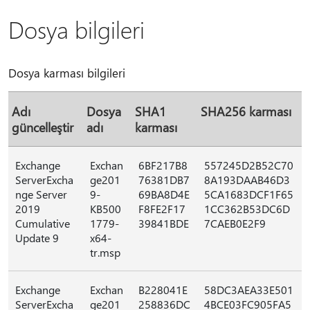
Dosya bilgileri
Dosya karması bilgileri
Adı
Dosya
SHA1
SHA256 karması
güncelleştir
adı
karması
Exchange
Exchan
6BF217B8
557245D2B52C70
ServerExcha
ge201
76381DB7
8A193DAAB46D3
nge Server
9-
69BA8D4E
5CA1683DCF1F65
2019
KB500
F8FE2F17
1CC362B53DC6D
Cumulative
1779-
39841BDE
7CAEB0E2F9
Update 9
x64-
tr.msp
Exchange
Exchan
B228041E
58DC3AEA33E501
ServerExcha
ge201
258836DC
4BCE03FC905FA5