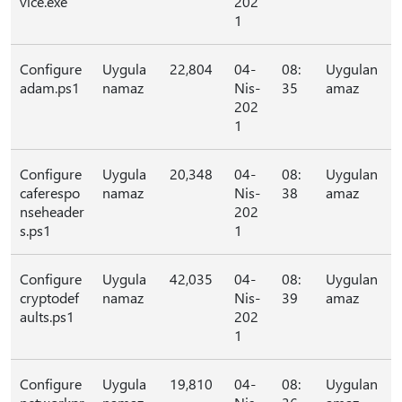
vice.exe
202
1
Configure
Uygula
22,804
04-
08:
Uygulan
adam.ps1
namaz
Nis-
35
amaz
202
1
Configure
Uygula
20,348
04-
08:
Uygulan
caferespo
namaz
Nis-
38
amaz
nseheader
202
s.ps1
1
Configure
Uygula
42,035
04-
08:
Uygulan
cryptodef
namaz
Nis-
39
amaz
aults.ps1
202
1
Configure
Uygula
19,810
04-
08:
Uygulan