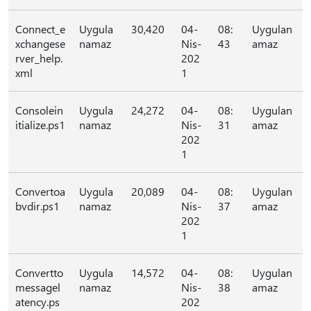
Connect_e
Uygula
30,420
04-
08:
Uygulan
xchangese
namaz
Nis-
43
amaz
rver_help.
202
xml
1
Consolein
Uygula
24,272
04-
08:
Uygulan
itialize.ps1
namaz
Nis-
31
amaz
202
1
Convertoa
Uygula
20,089
04-
08:
Uygulan
bvdir.ps1
namaz
Nis-
37
amaz
202
1
Convertto
Uygula
14,572
04-
08:
Uygulan
messagel
namaz
Nis-
38
amaz
atency.ps
202