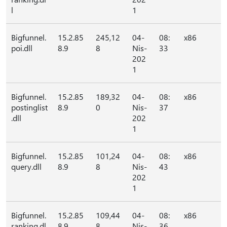
l
1
Bigfunnel.
15.2.85
245,12
04-
08:
x86
poi.dll
8.9
8
Nis-
33
202
1
Bigfunnel.
15.2.85
189,32
04-
08:
x86
postinglist
8.9
0
Nis-
37
.dll
202
1
Bigfunnel.
15.2.85
101,24
04-
08:
x86
query.dll
8.9
8
Nis-
43
202
1
Bigfunnel.
15.2.85
109,44
04-
08:
x86
ranking.dl
8.9
8
Nis-
36