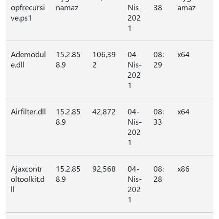
opfrecursi
namaz
Nis-
38
amaz
ve.ps1
202
1
Ademodul
15.2.85
106,39
04-
08:
x64
e.dll
8.9
2
Nis-
29
202
1
Airfilter.dll
15.2.85
42,872
04-
08:
x64
8.9
Nis-
33
202
1
Ajaxcontr
15.2.85
92,568
04-
08:
x86
oltoolkit.d
8.9
Nis-
28
ll
202
1