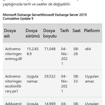
yaptığınızda tarih ve saatler de değişebilir.
Microsoft Exchange ServerMicrosoft Exchange Server 2019
Cumulative Update 9
Dosya
Dosya
Dosya
Tarih
Saat
Platform
adı
sürümü
boyutu
Activemo
15.2.85
71,048
04-
08:
x64
nitoringev
8.9
Nis-
28
entmsg.dll
202
1
Activemo
Uygula
29,522
04-
08:
Uygulan
nitoringex
namaz
Nis-
33
amaz
ecutionlib
202
rary.ps1
1
Adduserst
Uygula
14,969
04-
08:
Uygulan