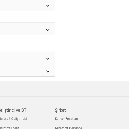
eliştirici ve BT
Şirket
crosoft Geliştiricisi
Kariyer Fırsatları
crosoft Learn
Microsoft Hakkında