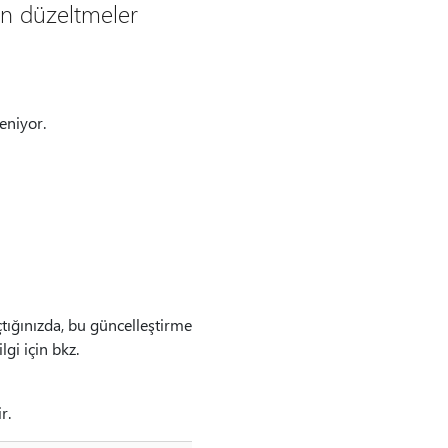
an düzeltmeler
eniyor.
tığınızda, bu güncelleştirme
gi için bkz.
r.