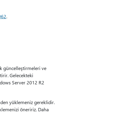
062
.
 güncelleştirmeleri ve
rir. Gelecekteki
indows Server 2012 R2
iden yüklemeniz gereklidir.
klemenizi öneririz. Daha