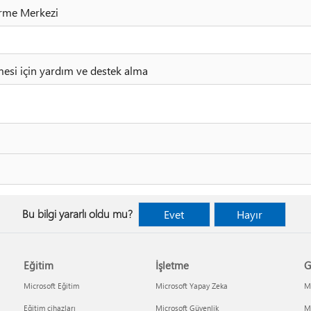
irme Merkezi
mesi için yardım ve destek alma
Bu bilgi yararlı oldu mu?
Evet
Hayır
Eğitim
İşletme
G
Microsoft Eğitim
Microsoft Yapay Zeka
Mi
Eğitim cihazları
Microsoft Güvenlik
Mi