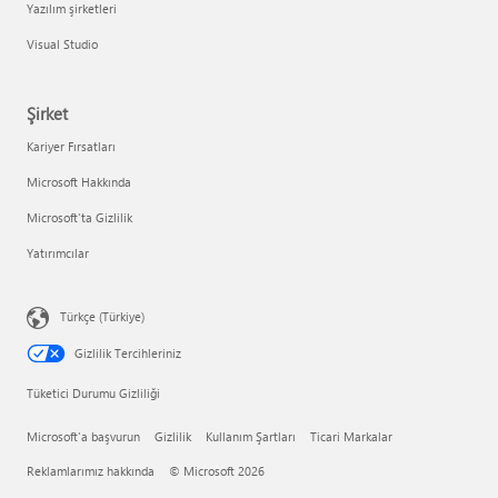
Yazılım şirketleri
Visual Studio
Şirket
Kariyer Fırsatları
Microsoft Hakkında
Microsoft'ta Gizlilik
Yatırımcılar
Türkçe (Türkiye)
Gizlilik Tercihleriniz
Tüketici Durumu Gizliliği
Microsoft'a başvurun
Gizlilik
Kullanım Şartları
Ticari Markalar
Reklamlarımız hakkında
© Microsoft 2026