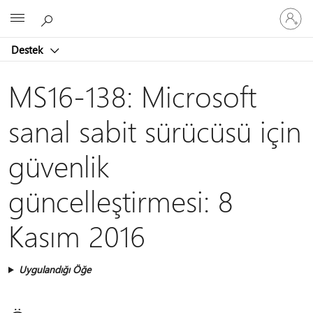
Hesabın
Microsoft
oturum
açın
Destek
MS16-138: Microsoft
sanal sabit sürücüsü için
güvenlik
güncelleştirmesi: 8
Kasım 2016
Uygulandığı Öğe