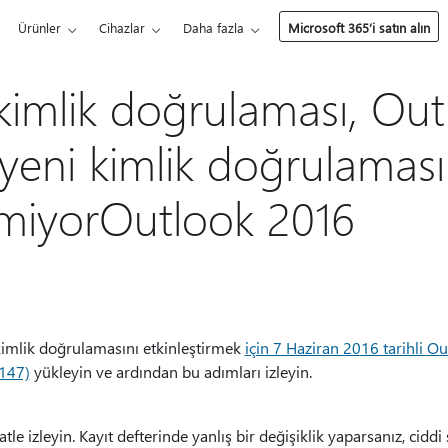
Ürünler
Cihazlar
Daha fazla
Microsoft 365’i satın alın
t kimlik doğrulaması, Ou
 yeni kimlik doğrulamas
miyorOutlook 2016
 kimlik doğrulamasını etkinleştirmek
için 7 Haziran 2016 tarihli O
5147)
yükleyin ve ardından bu adımları izleyin.
e izleyin. Kayıt defterinde yanlış bir değişiklik yaparsanız, ciddi s