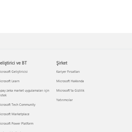
eliştirici ve BT
Şirket
crosoft Geliştiricisi
Kariyer Fırsatları
crosoft Learn
Microsoft Hakkında
pay zeka market uygulamaları için
Microsoft'ta Gizlilik
estek
Yatırımcılar
icrosoft Tech Community
icrosoft Marketplace
crosoft Power Platform