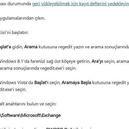
ması durumunda
geri yükleyebilmek için kayıt defterini yedekleyin
ygulamalarından çıkın.
isi'ni başlatın:
şlat'a
gidin,
Arama
kutusuna regedit yazın ve arama sonuçların
ndows 8.1'da farenizi sağ üst köşeye getirin,
Ara'yı
seçin, arama
arama sonuçlarında regedit.exe'i seçin.
indows Vista'da
Başlat'ı
seçin,
Aramaya Başla
kutusuna regedit 
t.exe'i seçin.
alt anahtarını bulun ve seçin:
oftware\Microsoft\Exchange