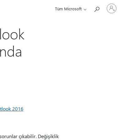
Hesabınızda
Tüm Microsoft
oturum
açın
tlook
ında
utlook 2016
orunlar çıkabilir. Değişiklik