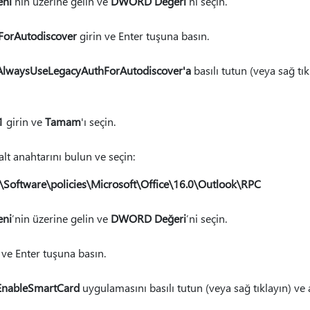
eni
’nin üzerine gelin ve
DWORD Değeri
’ni seçin.
orAutodiscover
girin ve Enter tuşuna basın.
AlwaysUseLegacyAuthForAutodiscover'a
basılı tutun (veya sağ tı
1
girin ve
Tamam
'ı seçin.
alt anahtarını bulun ve seçin:
ftware\policies\Microsoft\Office\16.0\Outlook\RPC
eni
’nin üzerine gelin ve
DWORD Değeri
’ni seçin.
 ve Enter tuşuna basın.
EnableSmartCard
uygulamasını basılı tutun (veya sağ tıklayın) ve