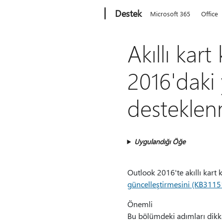
Microsoft
Destek
Microsoft 365
Office
Akıllı kar
2016'daki
desteklen
Uygulandığı Öğe
Outlook 2016'te akıllı kart
güncelleştirmesini (KB311
Önemli
Bu bölümdeki adımları dikkatl