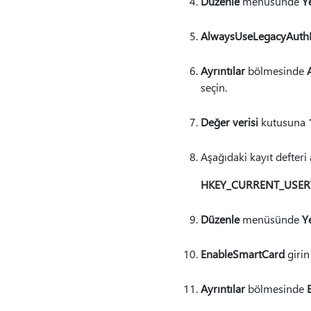
Düzenle
menüsünde
Y
AlwaysUseLegacyAuthF
Ayrıntılar
bölmesinde
seçin.
Değer verisi
kutusuna
Aşağıdaki kayıt defteri 
HKEY_CURRENT_USER\So
Düzenle
menüsünde
Y
EnableSmartCard
girin
Ayrıntılar
bölmesinde