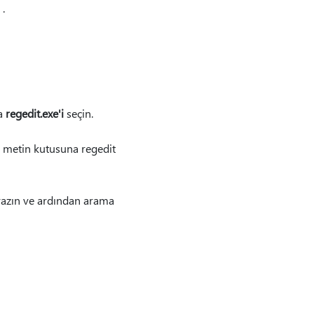
.
da
regedit.exe'i
seçin.
 metin kutusuna regedit
yazın ve ardından arama