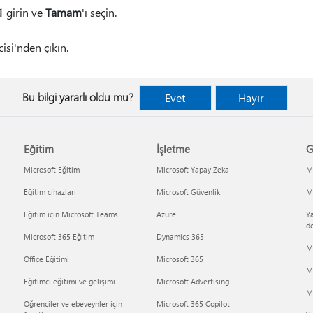
1
girin ve
Tamam
'ı seçin.
isi'nden çıkın.
Bu bilgi yararlı oldu mu?
Evet
Hayır
Eğitim
İşletme
G
Microsoft Eğitim
Microsoft Yapay Zeka
Mi
Eğitim cihazları
Microsoft Güvenlik
Mi
Eğitim için Microsoft Teams
Azure
Ya
d
Microsoft 365 Eğitim
Dynamics 365
M
Office Eğitimi
Microsoft 365
M
Eğitimci eğitimi ve gelişimi
Microsoft Advertising
Mi
Öğrenciler ve ebeveynler için
Microsoft 365 Copilot