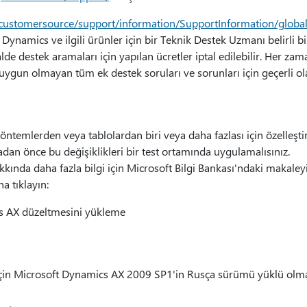
/customersource/support/information/SupportInformation/globa
Dynamics ve ilgili ürünler için bir Teknik Destek Uzmanı belirli b
lde destek aramaları için yapılan ücretler iptal edilebilir. Her zam
uygun olmayan tüm ek destek soruları ve sorunları için geçerli ola
ntemlerden veya tablolardan biri veya daha fazlası için özelleşti
n önce bu değişiklikleri bir test ortamında uygulamalısınız.
ında daha fazla bilgi için Microsoft Bilgi Bankası'ndaki makale
 tıklayın:
 AX düzeltmesini yükleme
in Microsoft Dynamics AX 2009 SP1'in Rusça sürümü yüklü olmal