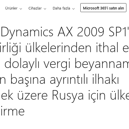
Ürünler
Cihazlar
Daha fazla
Microsoft 365’i satın alın
 Dynamics AX 2009 SP1
liği ülkelerinden ithal 
in dolaylı vergi beyann
başına ayrıntılı ilhakı
ek üzere Rusya için ül
tirme