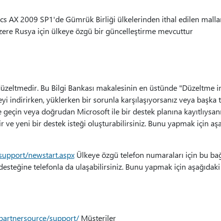
 AX 2009 SP1'de Gümrük Birliği ülkelerinden ithal edilen mallar 
re Rusya için ülkeye özgü bir güncelleştirme mevcuttur
 düzeltmedir. Bu Bilgi Bankası makalesinin en üstünde "Düzeltme
i indirirken, yüklerken bir sorunla karşılaşıyorsanız veya başka t
ime geçin veya doğrudan Microsoft ile bir destek planına kayıtlıys
r ve yeni bir destek isteği oluşturabilirsiniz. Bunu yapmak için a
support/newstart.aspx
Ülkeye özgü telefon numaraları için bu bağ
esteğine telefonla da ulaşabilirsiniz. Bunu yapmak için aşağıdaki
partnersource/support/
Müşteriler