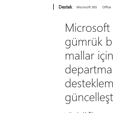
Microsoft
Destek
Microsoft 365
Office
Microsoft
gümrük bir
mallar iç
departman 
desteklem
güncelleş