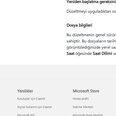
Yeniden başlatma gereksin
Düzeltmeyi uyguladıktan so
Dosya bilgileri
Bu düzeltmenin genel sürümü
sahiptir. Bu dosyaların tarih
görüntülediğinizde yerel sa
Saat
öğesinde
Saat Dilimi
se
Yenilikler
Microsoft Store
Kuruluşlar için Copilot
Hesap profili
Kişisel kullanım için Copilot
İndirme Merkezi
Microsoft 365
Microsoft Store Desteği