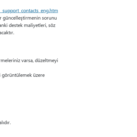
l_support_contacts_eng.htm
ir güncelleştirmenin sorunu
anki destek maliyetleri, söz
caktır.
rmeleriniz varsa, düzeltmeyi
yi görüntülemek üzere
ıdır.