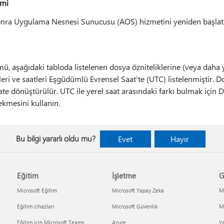
imi
nra Uygulama Nesnesi Sunucusu (AOS) hizmetini yeniden başlat
, aşağıdaki tabloda listelenen dosya özniteliklerine (veya daha y
leri ve saatleri Eşgüdümlü Evrensel Saat'te (UTC) listelenmiştir. Do
ate dönüştürülür. UTC ile yerel saat arasındaki farkı bulmak için
kmesini kullanın.
Bu bilgi yararlı oldu mu?
Evet
Hayır
Eğitim
İşletme
G
Microsoft Eğitim
Microsoft Yapay Zeka
Mi
Eğitim cihazları
Microsoft Güvenlik
Mi
Eğitim için Microsoft Teams
Azure
Ya