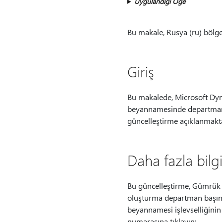
Uygulandığı Öğe
Bu makale, Rusya (ru) bölges
Giriş
Bu makalede, Microsoft Dyna
beyannamesinde departman ba
güncelleştirme açıklanmakta
Daha fazla bilg
Bu güncelleştirme, Gümrük Bi
oluşturma departman başına a
beyannamesi işlevselliğinin
numarasına tıklayın: