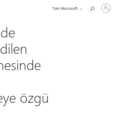
Hesabınızda
Tüm Microsoft
oturum
açın
'de
edilen
amesinde
keye özgü