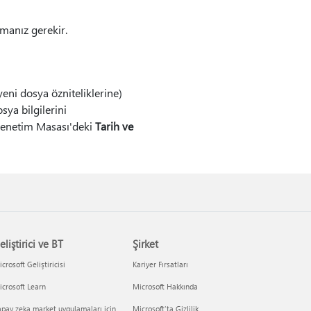
manız gerekir.
eni dosya özniteliklerine)
sya bilgilerini
 Denetim Masası'deki
Tarih ve
eliştirici ve BT
Şirket
crosoft Geliştiricisi
Kariyer Fırsatları
crosoft Learn
Microsoft Hakkında
pay zeka market uygulamaları için
Microsoft'ta Gizlilik