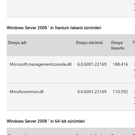
Windows Server 2008 ' in Itanium tabanlı sürümleri
Dosya adı
Dosya sürümü
Dosya
T
boyutu
Microsoft.managementconsole.dll
6.0.6001.22169
188,416
Mmcfxcommon.dll
6.0.6001.22169
110,592
Windows Server 2008 ' in 64-bit sürümleri