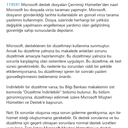
119591
Microsoft destek dosyaları Çevrimiçi Hizmetler'den nasıl
Microsoft bu dosyada virüs taraması yapmıştır. Microsoft,
dosyanın gönderildiği tarihte kullanılabilir en güncel virüs tarama
yazılımını kullanmıştır. Dosya, üzerinde herhangi bir yetkisiz
değişiklik yapılmasını engellemeye yardımcı olan geliştirilmiş
güvenliğe sahip sunucularda depolanır.
Microsoft, desteklenen bir düzeltmeyi kullanıma sunmuştur.
Ancak bu düzeltme yalnızca bu makalede anlatılan sorunu
düzeltmek amacıyla hazırlanmıştır. Bu düzeltmeyi yalnızca bu
sorunla karşılaşmış olan sistemlere uygulayın. Bu düzeltme, ek test
süreci gerektirebilir. Bu nedenle bu sorundan ciddi bir şekilde
etkilenmiyorsanız, bu düzeltmeyi içeren bir sonraki yazılım
güncelleştirmesini beklemeniz önerilir.
İndirilebilir bir düzeltme varsa, bu Bilgi Bankası makalesinin üst
kısmında "Düzeltme İndirilebilir" bölümü bulunur. Bu bölüm
görünmüyorsa, düzeltmeyi edinmek üzere Microsoft Müşteri
Hizmetleri ve Destek'e başvurun.
Not: Ek sorunlar oluşursa veya sorun giderme gerekiyorsa, ayrı bir
hizmet isteği oluşturmanız gerekebilir. Ek destek sorularına ve bu
düzeltme için geçerli olmayan sorunlara normal destek ücretleri
uygulanır. Tam listesi Microsoft Müşteri Hizmetleri ve destek