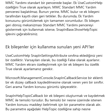
MMC Yardımı standart bir pencerede başlar. Ek UseCustomHelp
özelliğini True olarak ayarlayın, MMC Standart MMC Yardım
penceresi başlatılmaz. Bunun yerine, MMC bulur ve ek bileşeni
tarafından kayıtlı olan geri tetikler. Bu durumda, Ek Yardım
konusunu görüntülemek için tamamen sorumludur. Ek bileşen
geri dönüş mekanizması Standart MMC Yardımı pencereyi
göstermek için kullanmak isterse, SnapInBase.ShowHelpTopic
işlevini çağırabilirsiniz.
Ek bileşenler için kullanıma sunulan yeni API'ler
UseCustomHelp SnapInSettingsAttribute sınıfına eklediğiniz yeni
bir özelliktir. Varsayılan olarak, bu özelliği False olarak ayarlanır.
MMC Yardım ekranı özelleştirmek için bir ek bileşeni bu özellik
True olarak ayarlamanız gerekir.
Microsoft.ManagementConsole.SnapInCallbackService bir eklenti
bir ek düzey callback kaydedilmesine olanak veren yeni bir sınıftır.
Geri arama Yardım konusu görüntü işleyecektir.
SnapInHelpTopicCallback bir ek bileşeni oluşturmak ve kaydetmek
MMC ile temsilci türüdür. Bu temsilci bir nesne üzerinde istenen
Yardım konusu maddeyi belirtmek için bir parametre olarak alır.
Bu parametre aşağıdaki HelpTopic özelliğine sahip nesne