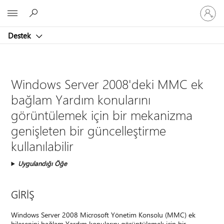
Hesabın
Microsoft
oturum
açın
Destek
Windows Server 2008'deki MMC ek
bağlam Yardım konularını
görüntülemek için bir mekanizma
genişleten bir güncelleştirme
kullanılabilir
Uygulandığı Öğe
GİRİŞ
Windows Server 2008 Microsoft Yönetim Konsolu (MMC) ek
bileşenini bağlam Yardım konularını görüntülemek için bir