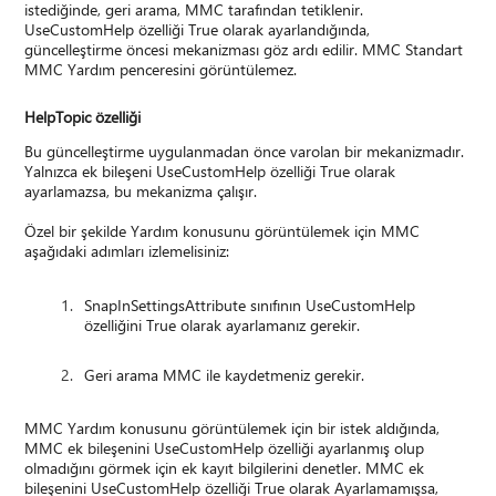
istediğinde, geri arama, MMC tarafından tetiklenir.
UseCustomHelp özelliği True olarak ayarlandığında,
güncelleştirme öncesi mekanizması göz ardı edilir. MMC Standart
MMC Yardım penceresini görüntülemez.
HelpTopic özelliği
Bu güncelleştirme uygulanmadan önce varolan bir mekanizmadır.
Yalnızca ek bileşeni UseCustomHelp özelliği True olarak
ayarlamazsa, bu mekanizma çalışır.
Özel bir şekilde Yardım konusunu görüntülemek için MMC
aşağıdaki adımları izlemelisiniz:
SnapInSettingsAttribute sınıfının UseCustomHelp
özelliğini True olarak ayarlamanız gerekir.
Geri arama MMC ile kaydetmeniz gerekir.
MMC Yardım konusunu görüntülemek için bir istek aldığında,
MMC ek bileşenini UseCustomHelp özelliği ayarlanmış olup
olmadığını görmek için ek kayıt bilgilerini denetler. MMC ek
bileşenini UseCustomHelp özelliği True olarak Ayarlamamışsa,