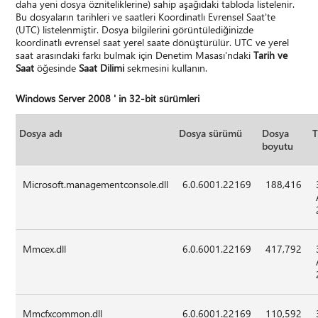
daha yeni dosya özniteliklerine) sahip aşağıdaki tabloda listelenir.
Bu dosyaların tarihleri ve saatleri Koordinatlı Evrensel Saat'te
(UTC) listelenmiştir. Dosya bilgilerini görüntülediğinizde
koordinatlı evrensel saat yerel saate dönüştürülür. UTC ve yerel
saat arasındaki farkı bulmak için Denetim Masası'ndaki
Tarih ve
Saat
öğesinde
Saat Dilimi
sekmesini kullanın.
Windows Server 2008 ' in 32-bit sürümleri
Dosya adı
Dosya sürümü
Dosya
T
boyutu
Microsoft.managementconsole.dll
6.0.6001.22169
188,416
Mmcex.dll
6.0.6001.22169
417,792
Mmcfxcommon.dll
6.0.6001.22169
110,592