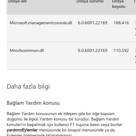
Dosya adı
Dosya sürümü
Dosya
T
boyutu
Microsoft.managementconsole.dll
6.0.6001.22169
188,416
Mmcfxcommon.dll
6.0.6001.22169
110,592
Daha fazla bilgi
Bağlam Yardım konusu
Bağlam Yardım konusunun ek bileşeni gibi bir öğe kapsam
düğümü ile ilişkili Yardım konusu bir türüdür. Bağlam Yardım
konuları'nı başlatmak için kullanıcı F1 tuşuna basın veya bunlar
yardımcı
Eylemler
menüsünde bir kısayol menüsünde ya da
Eylemler bölmesinde tıklatabilirsiniz.