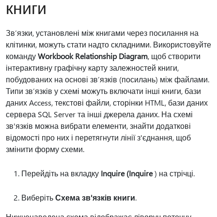
книги
Зв’язки, установлені між книгами через посилання на
клітинки, можуть стати надто складними. Використовуйте
команду
Workbook Relationship Diagram
, щоб створити
інтерактивну графічну карту залежностей книги,
побудованих на основі зв’язків (посилань) між файлами.
Типи зв’язків у схемі можуть включати інші книги, бази
даних Access, текстові файли, сторінки HTML, бази даних
сервера SQL Server та інші джерела даних. На схемі
зв'язків можна вибрати елементи, знайти додаткові
відомості про них і перетягнути лінії з'єднання, щоб
змінити форму схеми.
Перейдіть на вкладку
Inquire (Inquire
) на стрічці.
Виберіть
Схема зв'язків книги
.
Нижченаведена схема відображає ліворуч поточну