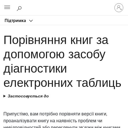
Увійдіть
Microsoft
у
свій
Підтримка
обліков
запис
Порівняння книг за
допомогою засобу
діагностики
електронних таблиць
Застосовується до
Припустімо, вам потрібно порівняти версії книги,
проаналізувати книгу на наявність проблем чи
невідповідностей або переглянути зв’язки між книгами