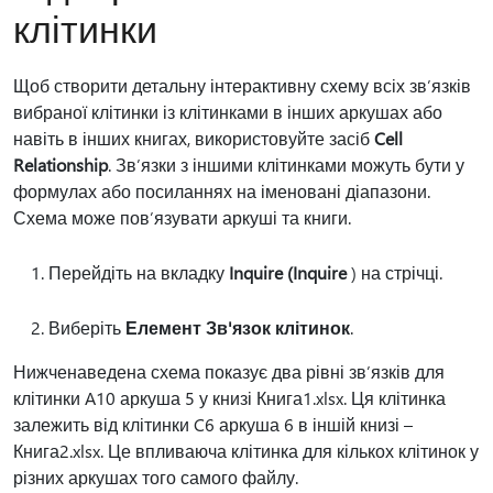
клітинки
Щоб створити детальну інтерактивну схему всіх зв’язків
вибраної клітинки із клітинками в інших аркушах або
навіть в інших книгах, використовуйте засіб
Cell
Relationship
. Зв’язки з іншими клітинками можуть бути у
формулах або посиланнях на іменовані діапазони.
Схема може пов’язувати аркуші та книги.
Перейдіть на вкладку
Inquire (Inquire
) на стрічці.
Виберіть
Елемент Зв'язок клітинок
.
Нижченаведена схема показує два рівні зв’язків для
клітинки A10 аркуша 5 у книзі Книга1.xlsx. Ця клітинка
залежить від клітинки C6 аркуша 6 в іншій книзі –
Книга2.xlsx. Це впливаюча клітинка для кількох клітинок у
різних аркушах того самого файлу.