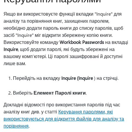
Якщо ви використовуєте функції вкладки "Inquire" для
аналізу та порівняння книг, захищених паролем,
необхідно додати пароль книги до списку паролів, щоб
засіб "Inquire" міг відкрити збережену копію книги.
Використовуйте команду
Workbook Passwords
на вкладці
Inquire
, щоб додати паролі, які будуть збережені на
вашому комп’ютері. Ці паролі зашифровані й доступні
лише вам.
Перейдіть на вкладку
Inquire (Inquire
) на стрічці.
Виберіть
Елемент Паролі книги
.
Докладні відомості про використання паролів під час
аналізу книг див. у статті
Керування паролями, які
використовуються для відкриття файлів для аналізу та
порівняння
.