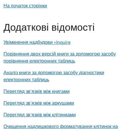
На початок сторінки
Додаткові відомості
Увімкнення надбудови «Inquire
Порівняння двох версій книги за допомогою засобу
порівняння електронних таблиць
Аналіз книги за допомогою засобу діагностики
електронних таблиць
Перегляд зв’язків між книгами
Перегляд зв’язків між аркушами
Перегляд зв’язків між клітинками
Очищення надлишкового форматування клітинок на