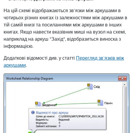
На цій схемі відображаються зв’язки між аркушами в
чотирьох різних книгах із залежностями між аркушами в
тій самій книзі та посиланнями між аркушами в інших
книгах. Якщо навести вказівник миші на вузол на схемі,
наприклад на аркуш "Захід", відобразиться виноска з
інформацією.
Додаткові відомості див. у статті
Перегляд зв’язків між
аркушами
.