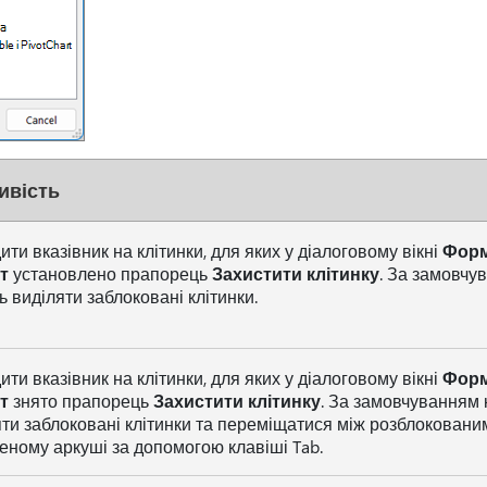
ивість
ти вказівник на клітинки, для яких у діалоговому вікні
Форм
т
установлено прапорець
Захистити клітинку
. За замовчу
 виділяти заблоковані клітинки.
ти вказівник на клітинки, для яких у діалоговому вікні
Форм
т
знято прапорець
Захистити клітинку
. За замовчуванням 
ти заблоковані клітинки та переміщатися між розблоковани
еному аркуші за допомогою клавіші Tab.