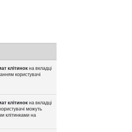
ат клітинок
на вкладці
ванням користувачі
ат клітинок
на вкладці
користувачі можуть
ми клітинками на