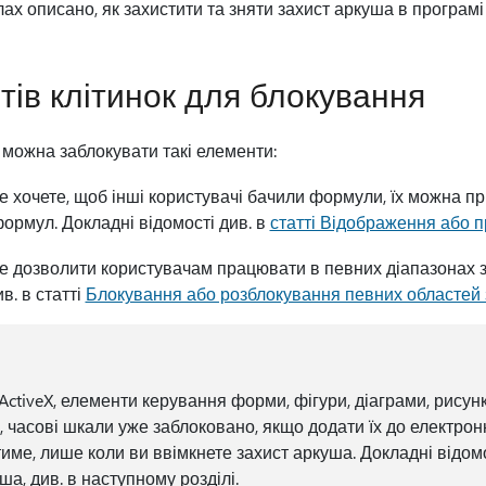
ах описано, як захистити та зняти захист аркуша в програмі 
тів клітинок для блокування
можна заблокувати такі елементи:
не хочете, щоб інші користувачі бачили формули, їх можна п
формул. Докладні відомості див. в
статті Відображення або 
те дозволити користувачам працювати в певних діапазонах 
в. в статті
Блокування або розблокування певних областей
tiveX, елементи керування форми, фігури, діаграми, рисунки
, часові шкали уже заблоковано, якщо додати їх до електронн
ме, лише коли ви ввімкнете захист аркуша. Докладні відомос
ша, див. в наступному розділі.