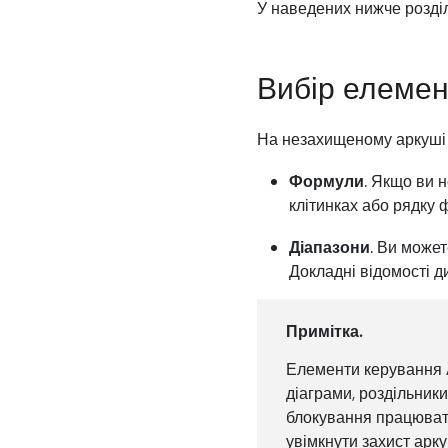
У наведених нижче розділ
Вибір елемен
На незахищеному аркуші 
Формули
. Якщо ви 
клітинках або рядку 
Діапазони
. Ви може
Докладні відомості ди
Примітка.
Елементи керування Ac
діаграми, роздільники
блокування працювати
увімкнути захист арку