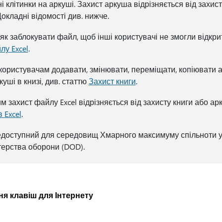
 клітинки на аркуші. Захист аркуша відрізняється від захис
Докладні відомості див. нижче.
 як заблокувати файл, щоб інші користувачі не змогли відкрит
лу Excel
.
ористувачам додавати, змінювати, переміщати, копіювати 
уші в книзі, див. статтю
Захист книги
.
м захист файлу Excel відрізняється від захисту книги або ар
 Excel
.
едоступний для середовищ Хмарного максимуму спільноти
терства оборони (DOD).
я клавіш для Інтернету