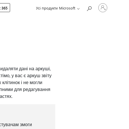
Увійдіть
 365
Усі продукти Microsoft
у
свій
обліковий
запис
идаляти дані на аркуші,
імо, у вас є аркуш звіту
 клітинок і не могли
упними для редагування
ластях.
истувачам змоги