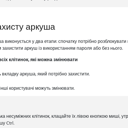
ахисту аркуша
 виконується у два етапи: спочатку потрібно розблокувати к
м захистити аркуш із використанням пароля або без нього.
сіх клітинок, які можна змінювати
ь вкладку аркуша, який потрібно захистити.
і інші користувачі можуть змінювати.
ька несуміжних клітинок, клацайте їх лівою кнопкою миші, у
у Ctrl.