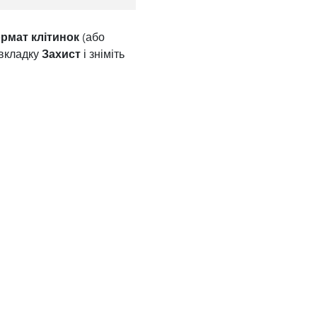
рмат клітинок
(або
 вкладку
Захист
і зніміть