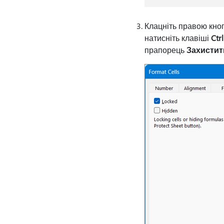
Клацніть правою кноп
натисніть клавіші
Ctr
прапорець
Захистит