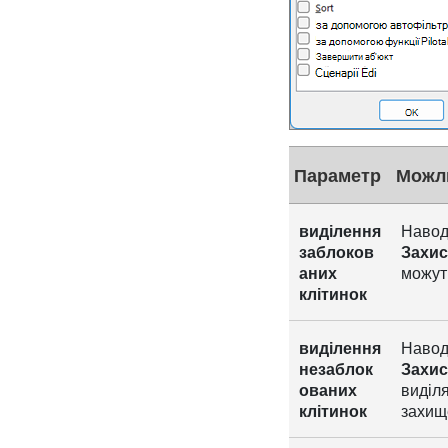
Параметр
Можл
виділення
Наводи
заблоков
Захис
аних
можуть
клітинок
виділення
Наводи
незаблок
Захис
ованих
виділя
клітинок
захищ