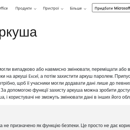
ffice
Продукти
Пристрої
Більше
Придбати Microsoft
аркуша
могли випадково або навмисно змінювати, переміщати або в
и на аркуші Excel, а потім захистити аркуш паролем. Припуст
трібно, щоб її учасники могли додавати дані лише до певних
. За допомогою функції захисту аркуша можна зробити дост
а, і користувачі не зможуть змінювати дані в інших його об
ша не призначено як функцію безпеки. Це просто не дає кор