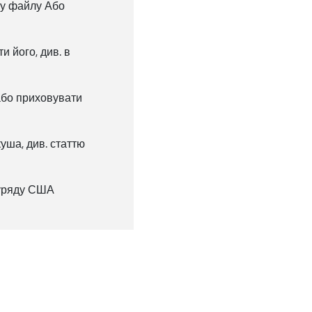
ту файлу Або
и його, див. в
або приховувати
куша, див. статтю
 уряду США