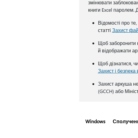
змінювати заблоковані
книги Excel паролем. 
Відомості про те,
статті
Захист фай
Щоб заборонити к
й відображати арк
Щоб дізнатися, чи
Захист і безпека в
Захист аркуша н
(GCCH) або Мініс
Windows
Сполученн