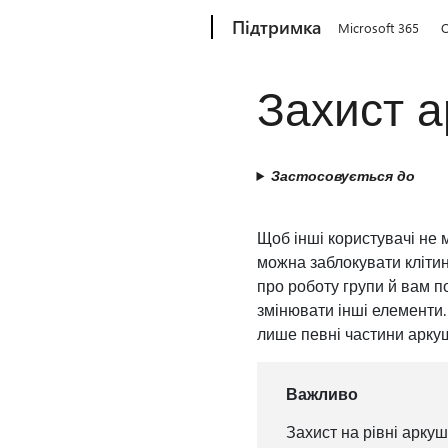
Microsoft
Підтримка
Microsoft 365
O
Захист 
Застосовується до
Щоб інші користувачі не 
можна заблокувати клітинк
про роботу групи й вам по
змінювати інші елементи
лише певні частини аркуш
Важливо
Захист на рівні арку