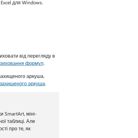
Excel для Windows.
риховати від перегляду в
приховання формул
.
захищеного аркуша.
 захищеного аркуша
.
 SmartArt, міні-
ої таблиці. Але
ті про те, як