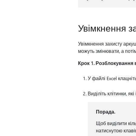
Увімкнення з
Увімкнення захисту аркуша
можуть змінювати, а поті
Крок 1. Розблокування в
У файлі Excel клацніт
Виділіть клітинки, як
Порада.
Щоб виділити кіл
натиснутою клавіш