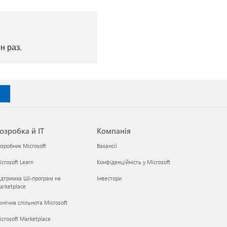
н раз.
озробка й ІТ
Компанія
озробник Microsoft
Вакансії
crosoft Learn
Конфіденційність у Microsoft
ідтримка ШІ-програм на
Інвестори
arketplace
хнічна спільнота Microsoft
icrosoft Marketplace