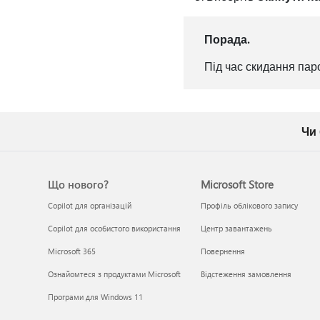
Порада.
Під час скидання пар
Чи
Що нового?
Microsoft Store
Copilot для організацій
Профіль облікового запису
Copilot для особистого використання
Центр завантажень
Microsoft 365
Повернення
Ознайомтеся з продуктами Microsoft
Відстеження замовлення
Програми для Windows 11