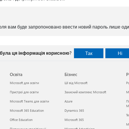
оля вам буде запропоновано ввести новий пароль лише оди
 була ця інформація корисною?
Так
Ні
Освіта
Бізнес
Р
Microsoft для освіти
ШІ від Microsoft
Р
Пристрої для освіти
Захисний комплекс Microsoft
Mi
Microsoft Teams для освіти
Azure
П
M
Microsoft 365 Education
Dynamics 365
Те
Office Education
Microsoft 365
M
Підвищення кваліфікації
Microsoft Advertising