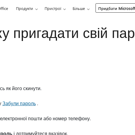
ffice
Продукти
Пристрої
Більше
Придбати Microsoft
у пригадати свій па
ь як його скинути.
у
Забули пароль
.
 електронної пошти або номер телефону.
ароль
і дотримуйтеся вказівок.