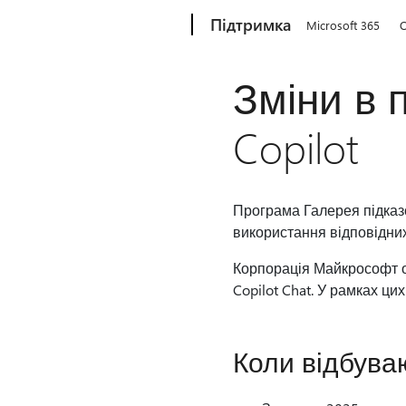
Microsoft
Підтримка
Microsoft 365
O
Зміни в 
Copilot
Програма Галерея підказо
використання відповідних п
Корпорація Майкрософт оп
Copilot Chat. У рамках ци
Коли відбува