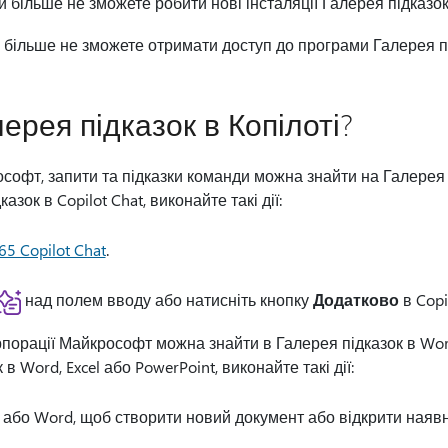
и більше не зможете робити нові інсталяції Галерея підказок
и більше не зможете отримати доступ до програми Галерея пі
ерея підказок в Копілоті?
софт, запити та підказки команди можна знайти на Галерея пі
зок в Copilot Chat, виконайте такі дії:
65 Copilot Chat
.
над полем вводу або натисніть кнопку
Додатково
в Copi
рпорації Майкрософт можна знайти в Галерея підказок в Word
в Word, Excel або PowerPoint, виконайте такі дії:
 або Word, щоб створити новий документ або відкрити наявн