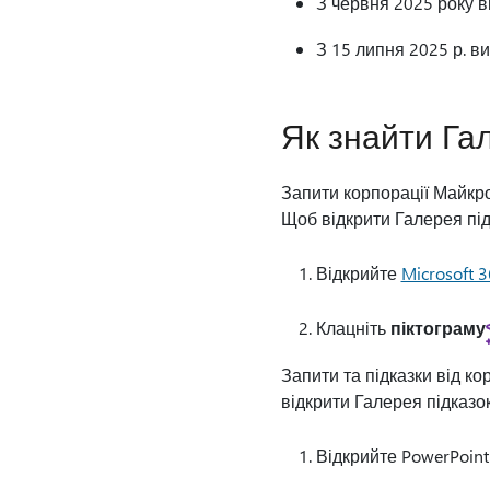
З червня 2025 року в
З 15 липня 2025 р. в
Як знайти Гал
Запити корпорації Майкро
Щоб відкрити Галерея підка
Відкрийте
Microsoft 3
Клацніть
піктограму
Запити та підказки від ко
відкрити Галерея підказок 
Відкрийте PowerPoint