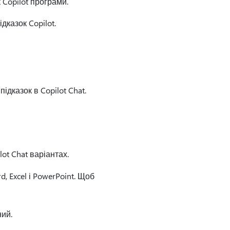
 Copilot програми.
дказок Copilot.
дказок в Copilot Chat.
lot Chat варіантах.
, Excel і PowerPoint. Щоб
ий.