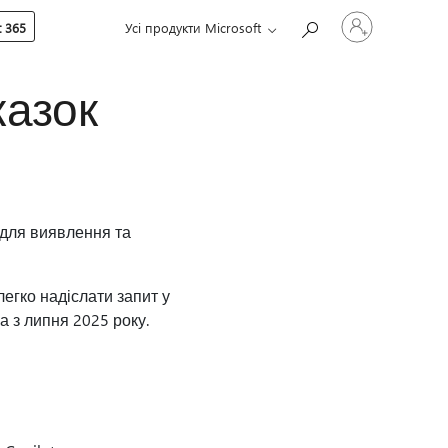
Увійдіть
 365
Усі продукти Microsoft
у
свій
обліковий
запис
казок
 для виявлення та
егко надіслати запит у
а з липня 2025 року.