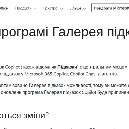
ffice
Продукти
Пристрої
Більше
Придбати Microsoft
програмі Галерея під
к Copilot (також відома як
Підказки
) є центральним місцем
ідказок у Microsoft 365 Copilot, Copilot Chat та агентів.
тимізовано Галерея підказок можливості, тому ви можете л
х оновлень програма Галерея підказок Copilot буде припинен
ються зміни?