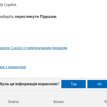
у Copilot.
 виберіть
переглянути Підказки
.
казок Copilot із невізуальним екраном
зок з командою
 була ця інформація корисною?
Так
Ні
Освіта
Бізнес
Р