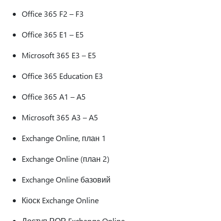
Office 365 F2 – F3
Office 365 E1 – E5
Microsoft 365 E3 – E5
Office 365 Education E3
Office 365 A1 – A5
Microsoft 365 A3 – A5
Exchange Online, план 1
Exchange Online (план 2)
Exchange Online базовий
Кіоск Exchange Online
Доступ РОР Exchange Online