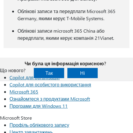
Облікові записи та передплати Microsoft 365
Germany, якими керує T-Mobile Systems.
Облікові записи microsoft 365 China або
передплати, якими керує компанія 21Vianet.
Чи була ця інформація корисною?
Що нового?
Так
Ні
Copilot для організацій
Copilot для особистого використання
Microsoft 365
Ознайомтеся з продуктами Microsoft
Програми для Windows 11
Microsoft Store
Профіль облікового запису
Центр завантажень