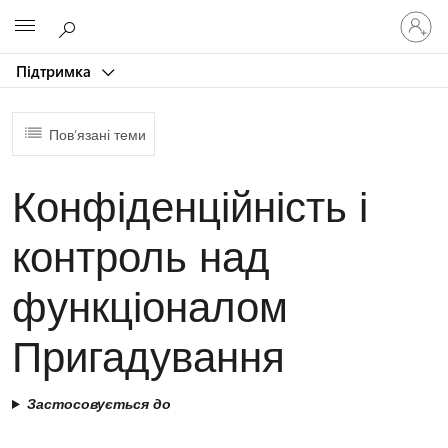
Увійдіть
Microsoft
у
свій
Підтримка
обліков
запис
Пов’язані теми
Конфіденційність і
контроль над
функціоналом
Пригадування
Застосовується до