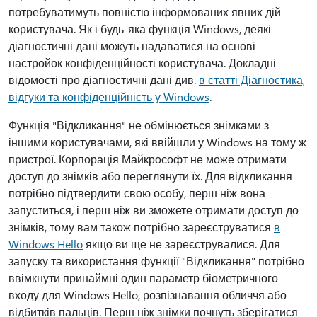
потребуватимуть повністю інформованих явних дій
користувача. Як і будь-яка функція Windows, деякі
діагностичні дані можуть надаватися на основі
настройок конфіденційності користувача. Докладні
відомості про діагностичні дані див.
в статті Діагностика,
відгуки та конфіденційність у Windows
.
Функція "Відкликання" не обмінюється знімками з
іншими користувачами, які ввійшли у Windows на тому ж
пристрої. Корпорація Майкрософт не може отримати
доступ до знімків або переглянути їх. Для відкликання
потрібно підтвердити свою особу, перш ніж вона
запуститься, і перш ніж ви зможете отримати доступ до
знімків, тому вам також потрібно зареєструватися
в
Windows Hello
якщо ви ще не зареєструвалися. Для
запуску та використання функції "Відкликання" потрібно
ввімкнути принаймні один параметр біометричного
входу для Windows Hello, розпізнавання обличчя або
відбитків пальців. Перш ніж знімки почнуть зберігатися