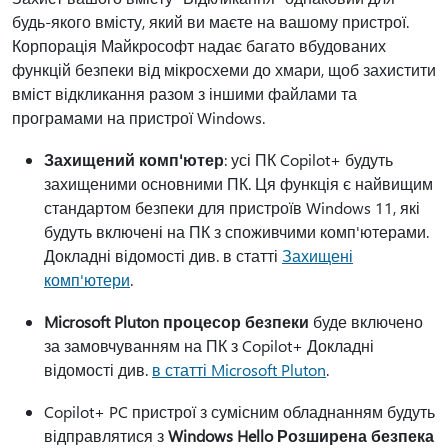
будь-якого вмісту, який ви маєте на вашому пристрої.
Корпорація Майкрософт надає багато вбудованих
функцій безпеки від мікросхеми до хмари, щоб захистити
вміст відкликання разом з іншими файлами та
програмами на пристрої Windows.
Захищений комп'ютер
: усі ПК Copilot+ будуть
захищеними основними ПК. Ця функція є найвищим
стандартом безпеки для пристроїв Windows 11, які
будуть включені на ПК з споживчими комп'ютерами.
Докладні відомості див. в статті
Захищені
комп'ютери
.
Microsoft Pluton процесор безпеки
буде включено
за замовчуванням на ПК з Copilot+ Докладні
відомості див.
в статті Microsoft Pluton
.
Copilot+ PC пристрої з сумісним обладнанням будуть
відправлятися з
Windows Hello Розширена безпека