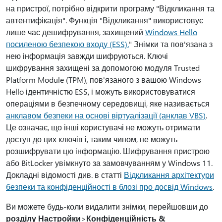
на пристрої, потрібно відкрити програму "Відкликання та
автентифікація". Функція "Відкликання" використовує
лише час дешифрування, захищений
Windows Hello
посиленою безпекою входу (ESS).
" Знімки та пов'язана з
нею інформація завжди шифруються. Ключі
шифрування захищені за допомогою модуля Trusted
Platform Module (TPM), пов'язаного з вашою Windows
Hello ідентичністю ESS, і можуть використовуватися
операціями в безпечному середовищі, яке називається
анклавом безпеки на основі віртуалізації (анклав VBS)
.
Це означає, що інші користувачі не можуть отримати
доступ до цих ключів і, таким чином, не можуть
розшифрувати цю інформацію. Шифрування пристрою
або BitLocker увімкнуто за замовчуванням у Windows 11.
Докладні відомості див. в статті
Відкликання архітектури
безпеки та конфіденційності в блозі про досвід Windows
.
Ви можете будь-коли видалити знімки, перейшовши до
розділу Настройки
>
Конфіденційність &