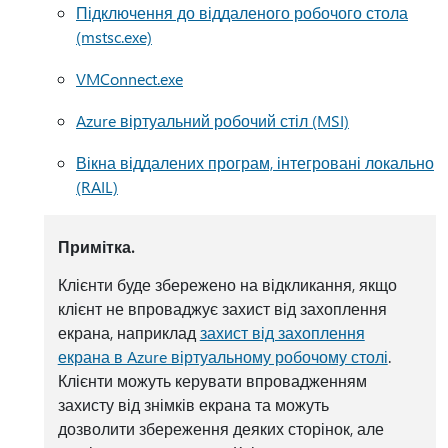
Підключення до віддаленого робочого стола
(mstsc.exe)
VMConnect.exe
Azure віртуальний робочий стіл (MSI)
Вікна віддалених програм, інтегровані локально
(RAIL)
Примітка.
Клієнти буде збережено на відкликання, якщо
клієнт не впроваджує захист від захоплення
екрана, наприклад
захист від захоплення
екрана в Azure віртуальному робочому столі
.
Клієнти можуть керувати впровадженням
захисту від знімків екрана та можуть
дозволити збереження деяких сторінок, але