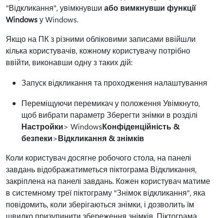
"Відкликання", увімкнувши
або вимкнувши функції
Windows
у Windows.
Якщо на ПК з різними обліковими записами ввійшли
кілька користувачів, кожному користувачу потрібно
ввійти, виконавши одну з таких дій:
Запуск відкликання та проходження налаштування
Переміщуючи перемикач у положення Увімкнуто,
щоб вибрати параметр Зберегти знімки в розділі
Настройки
> Windows
Конфіденційність &
безпеки
>
Відкликання & знімків
Коли користувач досягне робочого стола, на панелі
завдань відображатиметься піктограма Відкликання,
закріплена на панелі завдань. Кожен користувач матиме
в системному треї піктограму "Знімок відкликання", яка
повідомить, коли зберігаються знімки, і дозволить їм
швидко призупинити збереження знімків. Піктограма