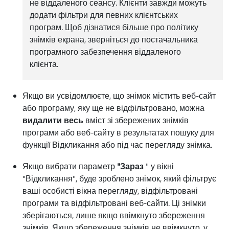
не віддаленого сеансу. Клієнти завжди можуть
додати фільтри для певних клієнтських
програм. Щоб дізнатися більше про політику
знімків екрана, зверніться до постачальника
програмного забезпечення віддаленого
клієнта.
Якщо ви усвідомлюєте, що знімок містить веб-сайт
або програму, яку ще не відфільтровано, можна
видалити весь
вміст зі збережених знімків
програми або веб-сайту в результатах пошуку для
функції Відкликання або під час перегляду знімка.
Якщо вибрати параметр
"Зараз
" у вікні
"Відкликання", буде зроблено знімок, який фільтрує
ваші особисті вікна перегляду, відфільтровані
програми та відфільтровані веб-сайти. Ці знімки
зберігаються, лише якщо ввімкнуто збереження
знімків. Якщо збереження знімків не ввімкнуто, у