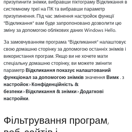
призупинити знімки, вибравши піктограму Відкликання в
системному треї на ПК та вибравши параметр
призупинення. Під час змінення настройок функції
"Відкликання" вам буде запропоновано дозволити цю
зміну за допомогою облікових даних Windows Hello.
За замовчуванням програма "Відкликання" налаштовує
свою домашню сторінку за допомогою останніх знімків і
використання програм. Якщо ви не хочете мати
спеціальну домашню сторінку, ви можете змінити
параметр
Відкликання показує налаштований
функціонал за допомогою знімків
значення
Вимк
. з
настройок
>
Конфіденційність &
безпеки
>
Відкликання & знімки
>
Додаткові
настройки
.
Фільтрування програм,
веб-сайтів і