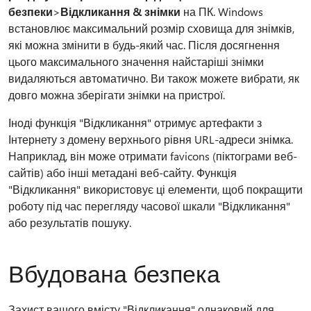
безпеки
>
Відкликання & знімки
на ПК. Windows
встановлює максимальний розмір сховища для знімків,
які можна змінити в будь-який час. Після досягнення
цього максимального значення найстаріші знімки
видаляються автоматично. Ви також можете вибрати, як
довго можна зберігати знімки на пристрої.
Іноді функція "Відкликання" отримує артефакти з
Інтернету з домену верхнього рівня URL-адреси знімка.
Наприклад, він може отримати favicons (піктограми веб-
сайтів) або інші метадані веб-сайту. Функція
"Відкликання" використовує ці елементи, щоб покращити
роботу під час перегляду часової шкали "Відкликання"
або результатів пошуку.
Вбудована безпека
Захист вашого вмісту "Відкликання" однаковий для