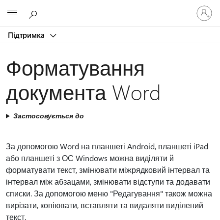
Увійдіть
Microsoft
у
свій
Підтримка
обліков
запис
Форматування
документа Word
Застосовується до
За допомогою Word на планшеті Android, планшеті iPad
або планшеті з ОС Windows можна виділяти й
форматувати текст, змінювати міжрядковий інтервал та
інтервал між абзацами, змінювати відступи та додавати
списки. За допомогою меню "Редагування" також можна
вирізати, копіювати, вставляти та видаляти виділений
текст.