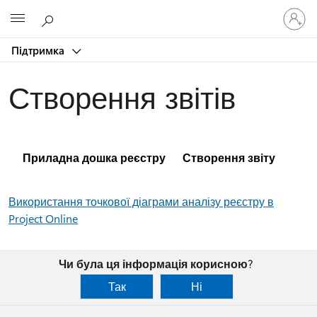
Увійдіть
Microsoft
у
свій
Підтримка
обліков
запис
Створення звітів
Приладна дошка реєстру
Створення звіту
Використання точкової діаграми аналізу реєстру в
Project Online
Чи була ця інформація корисною?
Так
Ні