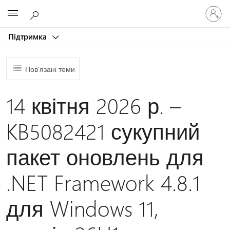
Увійдіть
Microsoft
у
свій
Підтримка
обліков
запис
Пов’язані теми
14 квітня 2026 р. –
KB5082421 сукупний
пакет оновлень для
.NET Framework 4.8.1
для Windows 11,