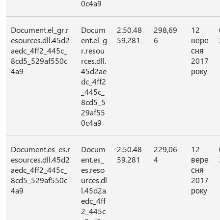
0c4a9
Document.el_gr.r
Docum
2.50.48
298,69
12
esources.dll.45d2
ent.el_g
59.281
6
вере
aedc_4ff2_445c_
r.resou
сня
8cd5_529af550c
rces.dll.
2017
4a9
45d2ae
року
dc_4ff2
_445c_
8cd5_5
29af55
0c4a9
Document.es_es.r
Docum
2.50.48
229,06
12
esources.dll.45d2
ent.es_
59.281
4
вере
aedc_4ff2_445c_
es.reso
сня
8cd5_529af550c
urces.dl
2017
4a9
l.45d2a
року
edc_4ff
2_445c