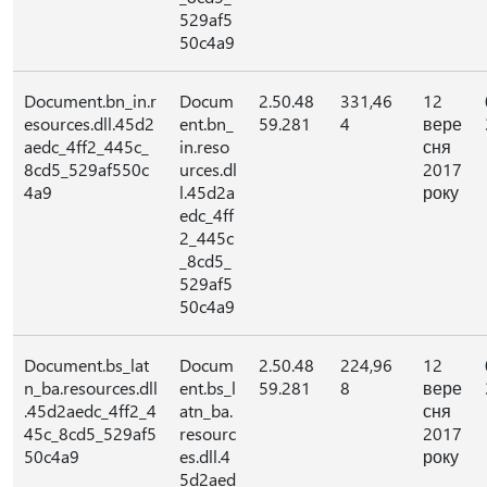
529af5
50c4a9
Document.bn_in.r
Docum
2.50.48
331,46
12
esources.dll.45d2
ent.bn_
59.281
4
вере
aedc_4ff2_445c_
in.reso
сня
8cd5_529af550c
urces.dl
2017
4a9
l.45d2a
року
edc_4ff
2_445c
_8cd5_
529af5
50c4a9
Document.bs_lat
Docum
2.50.48
224,96
12
n_ba.resources.dll
ent.bs_l
59.281
8
вере
.45d2aedc_4ff2_4
atn_ba.
сня
45c_8cd5_529af5
resourc
2017
50c4a9
es.dll.4
року
5d2aed