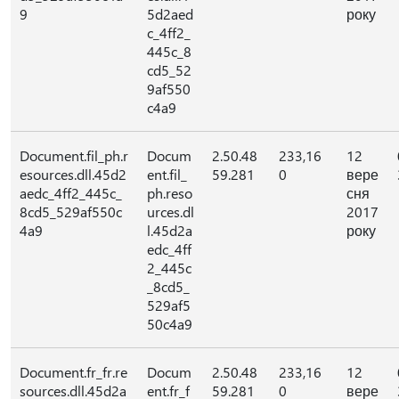
9
5d2aed
року
c_4ff2_
445c_8
cd5_52
9af550
c4a9
Document.fil_ph.r
Docum
2.50.48
233,16
12
esources.dll.45d2
ent.fil_
59.281
0
вере
aedc_4ff2_445c_
ph.reso
сня
8cd5_529af550c
urces.dl
2017
4a9
l.45d2a
року
edc_4ff
2_445c
_8cd5_
529af5
50c4a9
Document.fr_fr.re
Docum
2.50.48
233,16
12
sources.dll.45d2a
ent.fr_f
59.281
0
вере