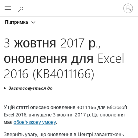
Увійдіть
Microsoft
у
свій
Підтримка
обліков
запис
3 жовтня 2017 р.,
оновлення для Excel
2016 (KB4011166)
Застосовується до
У цій статті описано оновлення 4011166 для Microsoft
Excel 2016, випущене 3 жовтня 2017 р. Це оновлення
має
обов'язкову умову
.
Зверніть увагу, що оновлення в Центрі завантажень