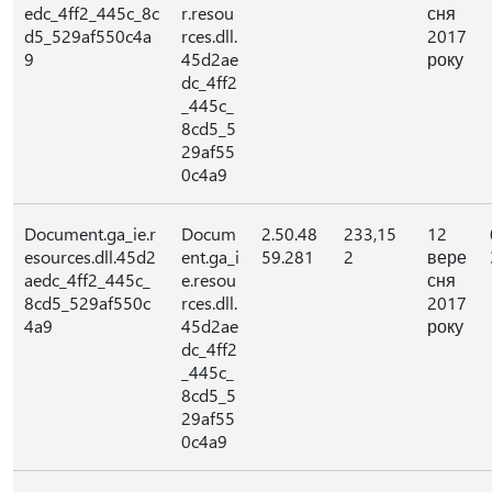
edc_4ff2_445c_8c
r.resou
сня
d5_529af550c4a
rces.dll.
2017
9
45d2ae
року
dc_4ff2
_445c_
8cd5_5
29af55
0c4a9
Document.ga_ie.r
Docum
2.50.48
233,15
12
esources.dll.45d2
ent.ga_i
59.281
2
вере
aedc_4ff2_445c_
e.resou
сня
8cd5_529af550c
rces.dll.
2017
4a9
45d2ae
року
dc_4ff2
_445c_
8cd5_5
29af55
0c4a9