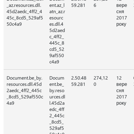
_az.resources.dll.
ent.az_l
59.281
6
вере
45d2aedc_4ff2_4
atn_az.r
сня
45c_8cd5_529af5
esourc
2017
50c4a9
es.dll.4
року
5d2aed
c_4ff2_
445c_8
cd5_52
9af550
c4a9
Document.be_by.
Docum
2.50.48
274,12
12
resources.dll.45d
ent.be_
59.281
0
вере
2aedc_4ff2_445c
by.reso
сня
_8cd5_529af550c
urces.dl
2017
4a9
l.45d2a
року
edc_4ff
2_445c
_8cd5_
529af5