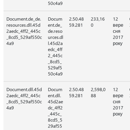
50c4a9
Document.de_de.
Docum
2.50.48
233,16
12
resources.dll.45d
ent.de_
59.281
0
вере
2aedc_4ff2_445c
de.reso
сня
_8cd5_529af550c
urces.dl
2017
4a9
l.45d2a
року
edc_4ff
2_445c
_8cd5_
529af5
50c4a9
Document.dll.45d
Docum
2.50.48
2,598,0
12
2aedc_4ff2_445c
ent.dll.
59.281
88
вере
_8cd5_529af550c
45d2ae
сня
4a9
dc_4ff2
2017
_445c_
року
8cd5_5
29af55