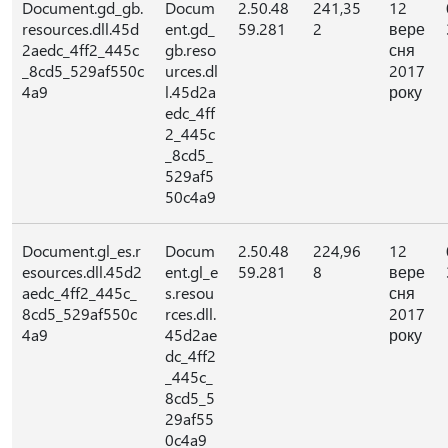
Document.gd_gb.
Docum
2.50.48
241,35
12
resources.dll.45d
ent.gd_
59.281
2
вере
2aedc_4ff2_445c
gb.reso
сня
_8cd5_529af550c
urces.dl
2017
4a9
l.45d2a
року
edc_4ff
2_445c
_8cd5_
529af5
50c4a9
Document.gl_es.r
Docum
2.50.48
224,96
12
esources.dll.45d2
ent.gl_e
59.281
8
вере
aedc_4ff2_445c_
s.resou
сня
8cd5_529af550c
rces.dll.
2017
4a9
45d2ae
року
dc_4ff2
_445c_
8cd5_5
29af55
0c4a9