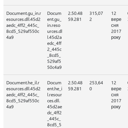
Document.gu_in.r
Docum
2.50.48
315,07
12
esources.dll.45d2
ent.gu_
59.281
2
вере
aedc_4ff2_445c_
in.reso
сня
8cd5_529af550c
urces.dl
2017
4a9
l.45d2a
року
edc_4ff
2_445c
_8cd5_
529af5
50c4a9
Document.he_il.r
Docum
2.50.48
253,64
12
esources.dll.45d2
ent.he_i
59.281
0
вере
aedc_4ff2_445c_
l.resour
сня
8cd5_529af550c
ces.dll.
2017
4a9
45d2ae
року
dc_4ff2
_445c_
8cd5_5