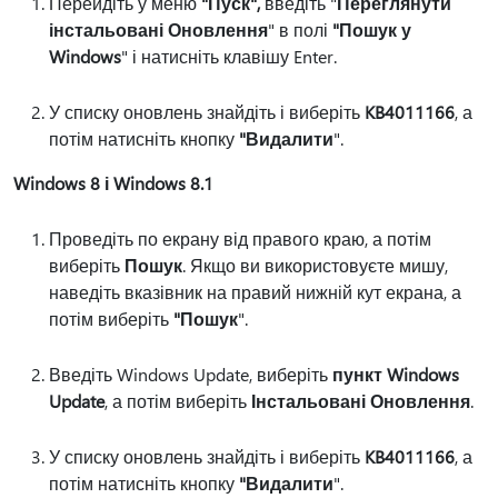
Перейдіть у меню
"Пуск",
введіть "
Переглянути
інстальовані Оновлення
" в полі
"Пошук у
Windows
" і натисніть клавішу Enter.
У списку оновлень знайдіть і виберіть
KB4011166
, а
потім натисніть кнопку
"Видалити
".
Windows 8 і Windows 8.1
Проведіть по екрану від правого краю, а потім
виберіть
Пошук
. Якщо ви використовуєте мишу,
наведіть вказівник на правий нижній кут екрана, а
потім виберіть
"Пошук
".
Введіть Windows Update, виберіть
пункт Windows
Update
, а потім виберіть
Інстальовані Оновлення
.
У списку оновлень знайдіть і виберіть
KB4011166
, а
потім натисніть кнопку
"Видалити
".