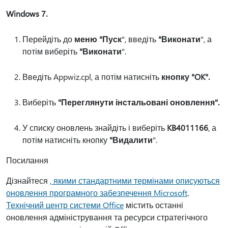
Windows 7.
Перейдіть до
меню "Пуск
", введіть
"Виконати
", а
потім виберіть
"Виконати
".
Введіть Appwiz.cpl, а потім натисніть
кнопку "OK".
Виберіть
"Переглянути інстальовані оновлення".
У списку оновлень знайдіть і виберіть
KB4011166
, а
потім натисніть кнопку
"Видалити
".
Посилання
Дізнайтеся
, якими стандартними термінами описуються
оновлення програмного забезпечення Microsoft
.
Технічний центр системи Office
містить останні
оновлення адміністрування та ресурси стратегічного