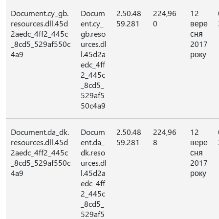
Document.cy_gb.
Docum
2.50.48
224,96
12
resources.dll.45d
ent.cy_
59.281
0
вере
2aedc_4ff2_445c
gb.reso
сня
_8cd5_529af550c
urces.dl
2017
4a9
l.45d2a
року
edc_4ff
2_445c
_8cd5_
529af5
50c4a9
Document.da_dk.
Docum
2.50.48
224,96
12
resources.dll.45d
ent.da_
59.281
8
вере
2aedc_4ff2_445c
dk.reso
сня
_8cd5_529af550c
urces.dl
2017
4a9
l.45d2a
року
edc_4ff
2_445c
_8cd5_
529af5