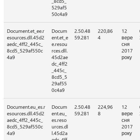
_8cd5_
529af5
50c4a9
Document.et_ee.r
Docum
2.50.48
220,86
12
esources.dll.45d2
ent.et_e
59.281
4
вере
aedc_4ff2_445c_
e.resou
сня
8cd5_529af550c
rces.dll.
2017
4a9
45d2ae
року
dc_4ff2
_445c_
8cd5_5
29af55
0c4a9
Document.eu_es.r
Docum
2.50.48
224,96
12
esources.dll.45d2
ent.eu_
59.281
8
вере
aedc_4ff2_445c_
es.reso
сня
8cd5_529af550c
urces.dl
2017
4a9
l.45d2a
року
edc_4ff