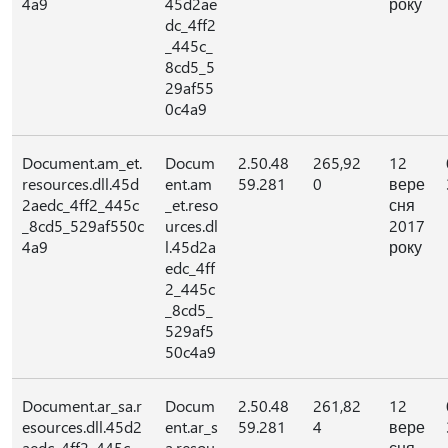
4a9
45d2ae
року
dc_4ff2
_445c_
8cd5_5
29af55
0c4a9
Document.am_et.
Docum
2.50.48
265,92
12
resources.dll.45d
ent.am
59.281
0
вере
2aedc_4ff2_445c
_et.reso
сня
_8cd5_529af550c
urces.dl
2017
4a9
l.45d2a
року
edc_4ff
2_445c
_8cd5_
529af5
50c4a9
Document.ar_sa.r
Docum
2.50.48
261,82
12
esources.dll.45d2
ent.ar_s
59.281
4
вере
aedc_4ff2_445c_
a.resou
сня