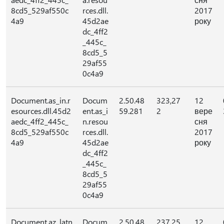
8cd5_529af550c
rces.dll.
2017
4a9
45d2ae
року
dc_4ff2
_445c_
8cd5_5
29af55
0c4a9
Document.as_in.r
Docum
2.50.48
323,27
12
esources.dll.45d2
ent.as_i
59.281
2
вере
aedc_4ff2_445c_
n.resou
сня
8cd5_529af550c
rces.dll.
2017
4a9
45d2ae
року
dc_4ff2
_445c_
8cd5_5
29af55
0c4a9
Document.az_latn
Docum
2.50.48
237,25
12