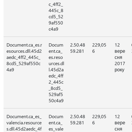
c_4ff2_
445c_8
cd5_52
9af550
c4a9
Document.ca_es.r
Docum
2.50.48
229,05
12
esources.dll.45d2
ent.ca_
59.281
6
вере
aedc_4ff2_445c_
es.reso
сня
8cd5_529af550c
urces.dl
2017
4a9
l.45d2a
року
edc_4ff
2_445c
_8cd5_
529af5
50c4a9
Document.ca_es_
Docum
2.50.48
229,05
12
valencia.resource
ent.ca_
59.281
6
вере
s.dll.45d2aedc_4f
es_vale
сня