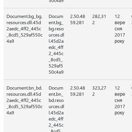
50c4a9
Document.bg_bg.
Docum
2.50.48
282,31
12
resources.dll.45d
ent.bg_
59.281
2
вере
2aedc_4ff2_445c
bg.reso
сня
_8cd5_529af550c
urces.dl
2017
4a9
l.45d2a
року
edc_4ff
2_445c
_8cd5_
529af5
50c4a9
Document.bn_bd.
Docum
2.50.48
323,27
12
resources.dll.45d
ent.bn_
59.281
2
вере
2aedc_4ff2_445c
bd.reso
сня
_8cd5_529af550c
urces.dl
2017
4a9
l.45d2a
року
edc_4ff
2_445c
_8cd5_