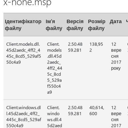
x-none.msp
Ідентифікатор
Ім’я
Версія
Розмір
Дата
файлу
файлу
файлу
файлу
Client.models.dll.
Client.
2.50.48
138,95
12
45d2aedc_4ff2_4
models
59.281
2
вере
45c_8cd5_529af5
.dll.45d
сня
50c4a9
2aedc_
2017
4ff2_44
року
5c_8cd
5_529a
f550c4
a9
Client.windows.dl
Client.
2.50.48
40,614,
12
l.45d2aedc_4ff2_
windo
59.281
600
вере
445c_8cd5_529af
ws.dll.4
сня
550c4a9
5d2aed
2017