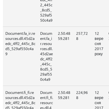
2_445c
_8cd5_
529af5
50c4a9
Document.fa_ir.re
Docum
2.50.48
257,72
12
sources.dll.45d2a
ent.fa_i
59.281
8
вере
edc_4ff2_445c_8c
r.resou
сня
d5_529af550c4a
rces.dll.
2017
9
45d2ae
року
dc_4ff2
_445c_
8cd5_5
29af55
0c4a9
Document.fi_fi.re
Docum
2.50.48
224,96
12
sources.dll.45d2a
ent.fi_fi.
59.281
8
вере
edc_4ff2_445c_8c
resourc
сня
d5_529af550c4a
es.dll.4
2017