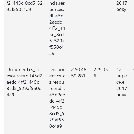
f2_445c_8cd5_52
ncia.res
2017
9af550c4a9
ources.
року
dll.45d
2aedc_
4ff2_44
5c_8cd
5_529a
f550c4
a9
Document.cs_cz.r
Docum
2.50.48
229,05
12
esources.dll.45d2
ent.cs_c
59.281
6
вере
aedc_4ff2_445c_
z.resou
сня
8cd5_529af550c
rces.dll.
2017
4a9
45d2ae
року
dc_4ff2
_445c_
8cd5_5
29af55
0c4a9