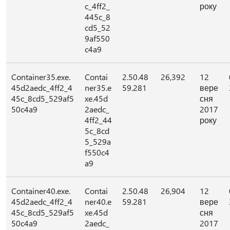
c_4ff2_
року
445c_8
cd5_52
9af550
c4a9
Container35.exe.
Contai
2.50.48
26,392
12
45d2aedc_4ff2_4
ner35.e
59.281
вере
45c_8cd5_529af5
xe.45d
сня
50c4a9
2aedc_
2017
4ff2_44
року
5c_8cd
5_529a
f550c4
a9
Container40.exe.
Contai
2.50.48
26,904
12
45d2aedc_4ff2_4
ner40.e
59.281
вере
45c_8cd5_529af5
xe.45d
сня
50c4a9
2aedc_
2017