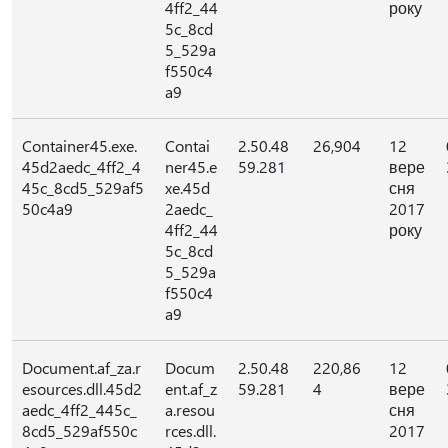
4ff2_44
року
5c_8cd
5_529a
f550c4
a9
Container45.exe.
Contai
2.50.48
26,904
12
45d2aedc_4ff2_4
ner45.e
59.281
вере
45c_8cd5_529af5
xe.45d
сня
50c4a9
2aedc_
2017
4ff2_44
року
5c_8cd
5_529a
f550c4
a9
Document.af_za.r
Docum
2.50.48
220,86
12
esources.dll.45d2
ent.af_z
59.281
4
вере
aedc_4ff2_445c_
a.resou
сня
8cd5_529af550c
rces.dll.
2017