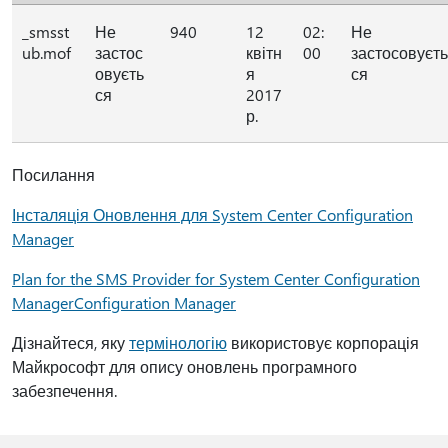
_smsst
Не
940
12
02:
Не
ub.mof
застос
квітн
00
застосовуєть
овуєть
я
ся
ся
2017
р.
Посилання
Інсталяція Оновлення для System Center Configuration
Manager
Plan for the SMS Provider for System Center Configuration
ManagerConfiguration Manager
Дізнайтеся, яку
термінологію
використовує корпорація
Майкрософт для опису оновлень програмного
забезпечення.