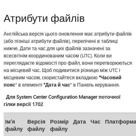
Атрибути файлів
Англійська версія цього оновлення має атрибути файлів
(або пізніші атрибути файлів), перелічені в таблиці
нижче. Дати та час для цих файлів зазначені за
всесвітнім координованим часом (UTC). Коли ви
переглядаєте відомості про файл, вони перетворюються
на місцевий час. Щоб подивитися різницю між UTC і
місцевим часом, скористайтеся вкладкою
"Часовий
пояс
" в елементі
"Дата й час
" в Панель керування.
Для System Center Configuration Manager поточної
гілки версії 1702
Ім’я
Версія
Розмір
Дата
Час
Платформ
файлу
файлу
файлу