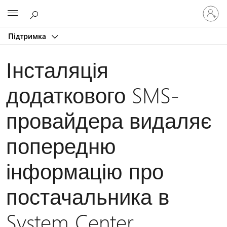
Увійдіть
Microsoft
у
свій
Підтримка
обліков
запис
Інсталяція
додаткового SMS-
провайдера видаляє
попередню
інформацію про
постачальника в
System Center