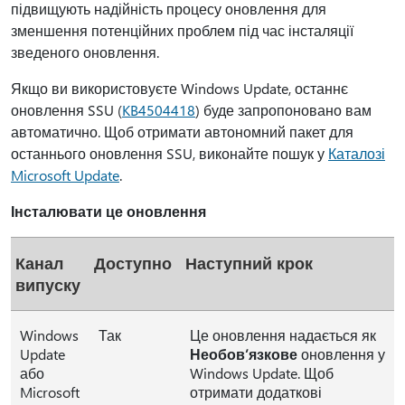
підвищують надійність процесу оновлення для
зменшення потенційних проблем під час інсталяції
зведеного оновлення.
Якщо ви використовуєте Windows Update, останнє
оновлення SSU (
KB4504418
) буде запропоновано вам
автоматично. Щоб отримати автономний пакет для
останнього оновлення SSU, виконайте пошук у
Каталозі
Microsoft Update
.
Інсталювати це оновлення
Канал
Доступно
Наступний крок
випуску
Windows
Так
Це оновлення надається як
Update
Необов’язкове
оновлення у
або
Windows Update. Щоб
Microsoft
отримати додаткові