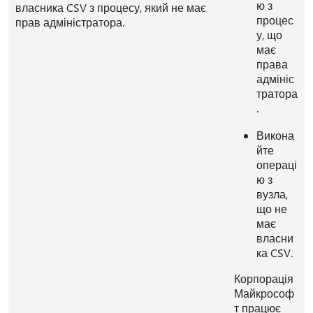
ю з
власника CSV з процесу, який не має
процес
прав адміністратора.
у, що
має
права
адмініс
тратора
.
Викона
йте
операці
ю з
вузла,
що не
має
власни
ка CSV.
Корпорація
Майкрософ
т працює