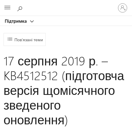
Увійдіть
Microsoft
у
свій
Підтримка
обліков
запис
Пов’язані теми
17 серпня 2019 р. –
KB4512512 (підготовча
версія щомісячного
зведеного
оновлення)