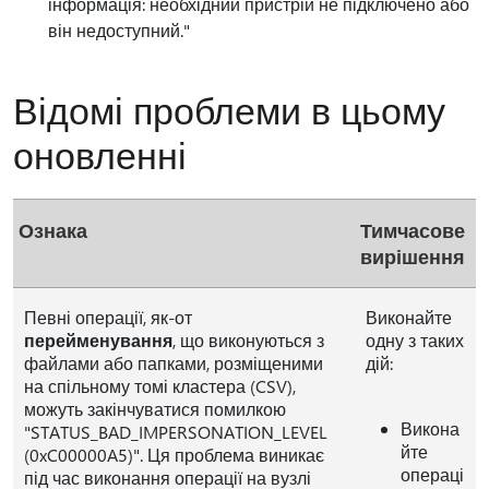
інформація: необхідний пристрій не підключено або
він недоступний."
Відомі проблеми в цьому
оновленні
Ознака
Тимчасове
вирішення
Певні операції, як-от
Виконайте
перейменування
, що виконуються з
одну з таких
файлами або папками, розміщеними
дій:
на спільному томі кластера (CSV),
можуть закінчуватися помилкою
Викона
"STATUS_BAD_IMPERSONATION_LEVEL
йте
(0xC00000A5)". Ця проблема виникає
операці
під час виконання операції на вузлі