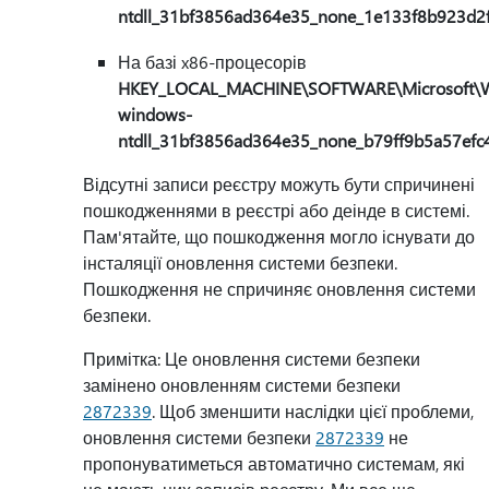
ntdll_31bf3856ad364e35_none_1e133f8b923d2
На базі x86-процесорів
HKEY_LOCAL_MACHINE\SOFTWARE\Microsoft\Win
windows-
ntdll_31bf3856ad364e35_none_b79ff9b5a57efc
Відсутні записи реєстру можуть бути спричинені
пошкодженнями в реєстрі або деінде в системі.
Пам'ятайте, що пошкодження могло існувати до
інсталяції оновлення системи безпеки.
Пошкодження не спричиняє оновлення системи
безпеки.
Примітка: Це оновлення системи безпеки
замінено оновленням системи безпеки
2872339
. Щоб зменшити наслідки цієї проблеми,
оновлення системи безпеки
2872339
не
пропонуватиметься автоматично системам, які