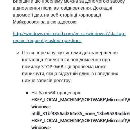
Вирішити цю проблему можна за допомогою засобу
відновлення після автовідновлення. Докладні
відомості див. на веб-сторінці корпорації
Майкрософт за цією адресою:
http://windows.microsoft.com/en-ca/windows7/startup-
repair-frequently-asked-questions
Після перезапуску системи для завершення
інсталяції з'являється повідомлення про
помилку STOP 0x6B. Ця проблема може
виникнути, якщо відсутній один із наведених
нижче записів реєстру.
На базі x64-процесорів
HKEY_LOCAL_MACHINE\SOFTWARE\Microsoft\Win
windows-
ntdll_31bf3856ad364e35_none_13be95395ddc
HKEY_LOCAL_MACHINE\SOFTWARE\Microsoft\Win
windows-