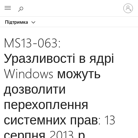
Увійдіть
Microsoft
у
свій
Підтримка
обліков
запис
MS13-063:
Уразливості в ядрі
Windows можуть
дозволити
перехоплення
системних прав: 13
серпня 2013 р.