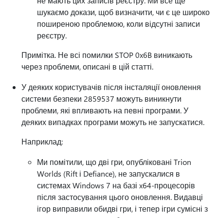
не мають цих записів реєстру. Ми все ще
шукаємо докази, щоб визначити, чи є це широко
поширеною проблемою, коли відсутні записи
реєстру.
Примітка. Не всі помилки STOP 0x6B виникають
через проблеми, описані в цій статті.
У деяких користувачів після інсталяції оновлення
системи безпеки 2859537 можуть виникнути
проблеми, які впливають на певні програми. У
деяких випадках програми можуть не запускатися.
Наприклад:
Ми помітили, що дві гри, опубліковані Trion
Worlds (Rift і Defiance), не запускалися в
системах Windows 7 на базі x64-процесорів
після застосування цього оновлення. Видавці
ігор виправили обидві гри, і тепер ігри сумісні з