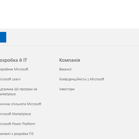
озробка й ІТ
Компанія
озробник Microsoft
Вакансії
crosoft Learn
Конфіденційність у Microsoft
ідтримка ШІ-програм на
Інвестори
arketplace
хнічна спільнота Microsoft
icrosoft Marketplace
crosoft Power Platform
омпанії з розробки ПЗ