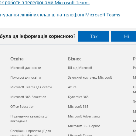
к роботи з телефонами Microsoft Teams
ування лінійних клавіш на телефоні Microsoft Teams
 була ця інформація корисною?
Так
Ні
Освіта
Бізнес
Р
Microsoft для освіти
ШІ від Microsoft
Р
Пристрої для освіти
Захисний комплекс Microsoft
Mi
Microsoft Teams для освіти
Azure
П
M
Microsoft 365 Education
Dynamics 365
Те
Office Education
Microsoft 365
M
Підвищення кваліфікації
Microsoft Advertising
викладачів
Mi
Microsoft 365 Copilot
Спеціальні пропозиції для
К
студентів і батьків
Microsoft Teams