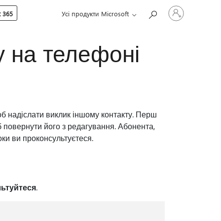
Увійдіть
 365
Усі продукти Microsoft
у
свій
обліковий
запис
 на телефоні
б надіслати виклик іншому контакту. Перш
б повернути його з редагування. Абонента,
оки ви проконсультуєтеся.
льтуйтеся
.