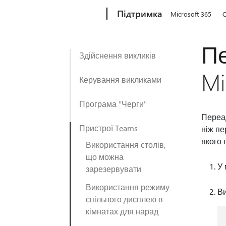
Microsoft
Підтримка
Microsoft 365
O
Пе
Здійснення викликів
Mi
Керування викликами
Програма "Черги"
Переад
Пристрої Teams
ніж пе
якого 
Використання столів,
що можна
У 
зарезервувати
Використання режиму
В
спільного дисплею в
кімнатах для нарад