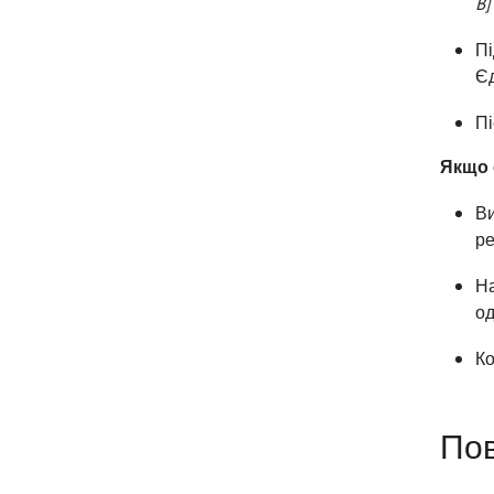
B]
Пі
Єд
Пі
Якщо 
Ви
ре
На
од
Ко
Пов