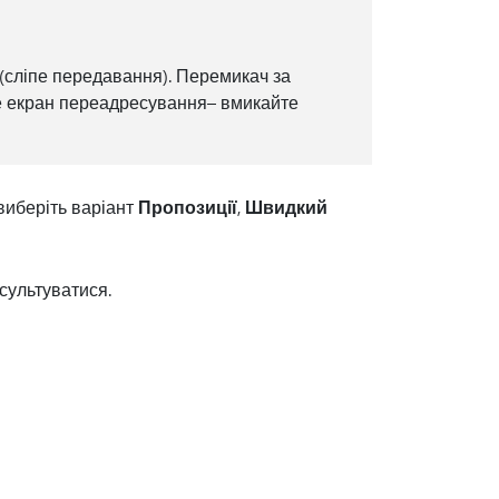
(сліпе передавання). Перемикач за
е екран переадресування– вмикайте
 виберіть варіант
Пропозиції
,
Швидкий
нсультуватися.