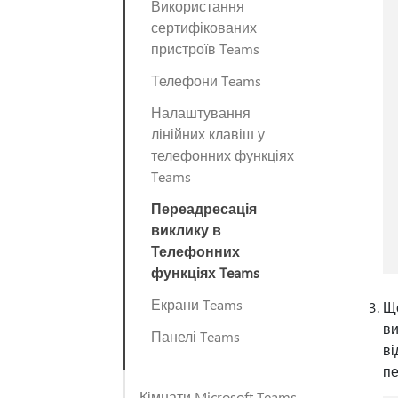
Використання
сертифікованих
пристроїв Teams
Телефони Teams
Налаштування
лінійних клавіш у
телефонних функціях
Teams
Переадресація
виклику в
Телефонних
функціях Teams
Екрани Teams
Що
ви
Панелі Teams
ві
пе
Кімнати Microsoft Teams