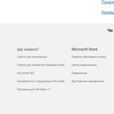
Почато
Налашт
Чи
Що нового?
Microsoft Store
Copilot для організацій
Профіль облікового запису
Copilot для особистого використання
Центр завантажень
Microsoft 365
Повернення
Ознайомтеся з продуктами Microsoft
Відстеження замовлення
Програми для Windows 11