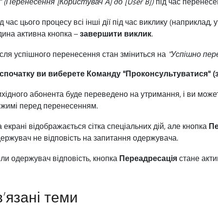
" (Перенесення [Користувач A] до [User B])
під час перенесе
д час цього процесу всі інші дії під час виклику (наприклад
ина активна кнопка –
завершити виклик
.
сля успішного перенесення стан зміниться на
"Успішно пер
спочатку ви виберете Команду "Проконсультуватися" (з
хідного абонента буде переведено на утримання, і ви мож
жимі перед перенесенням.
 екрані відображається сітка спеціальних дій, але кнопка
Пе
ержувач не відповість на запитання одержувача.
ли одержувач відповість, кнопка
Переадресація
стане акти
’язані теми