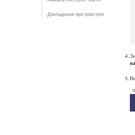
Докладніше про пристрої
Зн
н
Ви