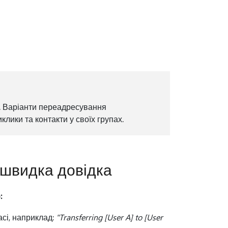
. Варіанти переадресування
лики та контакти у своїх групах.
 швидка довідка
:
сі, наприклад:
"Transferring [User A] to [User