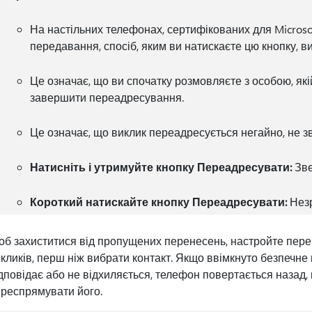
На настільних телефонах, сертифікованих для Microso
передавання, спосіб, яким ви натискаєте цю кнопку, в
Це означає, що ви спочатку розмовляєте з особою, як
завершити переадресування.
Це означає, що виклик переадресується негайно, не 
Натисніть і утримуйте кнопку Переадресувати:
Зве
Короткий натискайте кнопку Переадресувати:
Незр
б захиститися від пропущених перенесень, настройте пер
кликів, перш ніж вибрати контакт. Якщо ввімкнуто безпечне
дповідає або не відхиляється, телефон повертається назад,
респрямувати його.