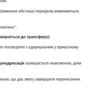
ння.
, утримання або інша передача) вимикаються.
енесено".
верніться до трансферу):
ете поговорити з одержувачем у приватному
реадресація
залишається неактивною, доки
вною, що дає змогу завершити перенесення.