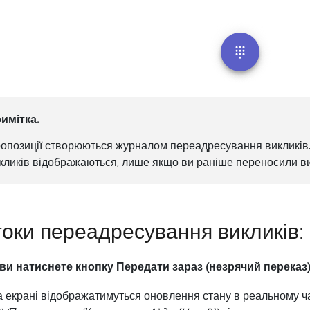
имітка.
опозиції створюються журналом переадресування викликів
кликів відображаються, лише якщо ви раніше переносили вик
оки переадресування викликів:
ви натиснете кнопку Передати зараз (незрячий переказ)
 екрані відображатимуться оновлення стану в реальному ча