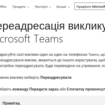
ffice
Продукти
Пристрої
Більше
Придбати Microsoft
реадресація виклику
crosoft Teams
ресуйте свої виклики один на один на телефонах Teams, що
реадресувати виклик, зверніться до іншого користувача, що
потрібно переадресувати, буде переведено на утримання, п
меню виклику виберіть
Переадресувати
.
иберіть
команду Передати зараз
або
Спочатку проконсу
Примітка.