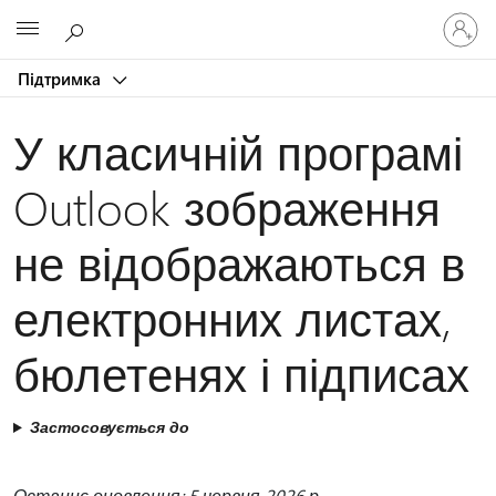
Увійдіть
Microsoft
у
свій
Підтримка
обліков
запис
У класичній програмі
Outlook зображення
не відображаються в
електронних листах,
бюлетенях і підписах
Застосовується до
Останнє оновлення: 5 червня 2026 р.