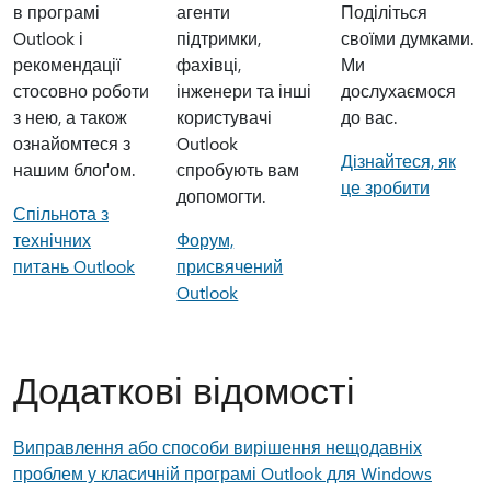
в програмі
агенти
Поділіться
Outlook і
підтримки,
своїми думками.
рекомендації
фахівці,
Ми
стосовно роботи
інженери та інші
дослухаємося
з нею, а також
користувачі
до вас.
ознайомтеся з
Outlook
Дізнайтеся, як
нашим блоґом.
спробують вам
це зробити
допомогти.
Спільнота з
технічних
Форум,
питань Outlook
присвячений
Outlook
Додаткові відомості
Виправлення або способи вирішення нещодавніх
проблем у класичній програмі Outlook для Windows