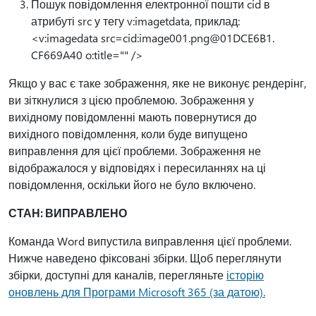
Пошук повідомлення електронної пошти cid в
атрибуті src у тегу v:imagetdata, приклад:
<v:imagedata src=cid:image001.png@01DCE6B1.
CF669A40 o:title="" />
Якщо у вас є таке зображення, яке не виконує рендерінг,
ви зіткнулися з цією проблемою. Зображення у
вихідному повідомленні мають повернутися до
вихідного повідомлення, коли буде випущено
виправлення для цієї проблеми. Зображення не
відображалося у відповідях і пересиланнях на ці
повідомлення, оскільки його не було включено.
СТАН: ВИПРАВЛЕНО
Команда Word випустила виправлення цієї проблеми.
Нижче наведено фіксовані збірки. Щоб переглянути
збірки, доступні для каналів, перегляньте
історію
оновлень для Програми Microsoft 365 (за датою).