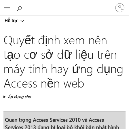
Đăng
Microsoft
nhập
tài
Hỗ trợ
khoản
của
bạn
Quyết định xem nên
tạo cơ sở dữ liệu trên
máy tính hay ứng dụng
Access nền web
Áp dụng cho
Quan trọng
Access Services 2010 và Access
Services 2013 đang bị loại bỏ khỏi bản phát hành