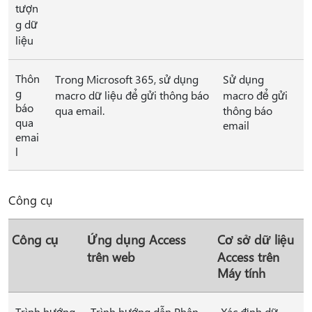
tượn
g dữ
liệu
Thôn
Trong Microsoft 365, sử dụng
Sử dụng
g
macro dữ liệu để gửi thông báo
macro để gửi
báo
qua email.
thông báo
qua
email
emai
l
Công cụ
Công cụ
Ứng dụng Access
Cơ sở dữ liệu
trên web
Access trên
Máy tính
Trình hướng
Trình hướng dẫn Phân
Xác định dữ