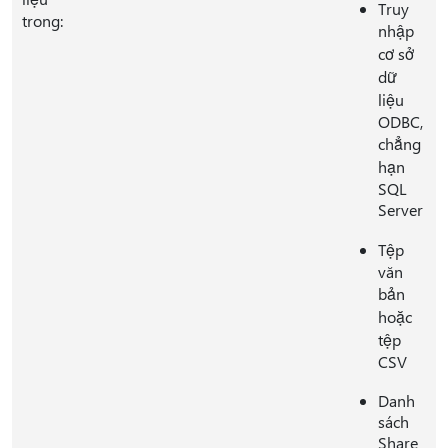
Truy
trong:
nhập
cơ sở
dữ
liệu
ODBC,
chẳng
hạn
SQL
Server
Tệp
văn
bản
hoặc
tệp
CSV
Danh
sách
Share