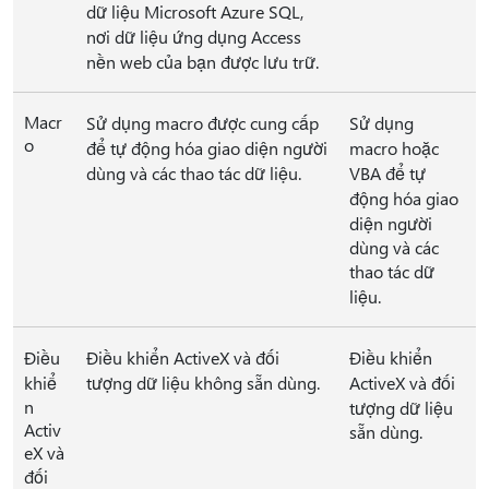
dữ liệu Microsoft Azure SQL,
nơi dữ liệu ứng dụng Access
nền web của bạn được lưu trữ.
Macr
Sử dụng macro được cung cấp
Sử dụng
o
để tự động hóa giao diện người
macro hoặc
dùng và các thao tác dữ liệu.
VBA để tự
động hóa giao
diện người
dùng và các
thao tác dữ
liệu.
Điều
Điều khiển ActiveX và đối
Điều khiển
khiể
tượng dữ liệu không sẵn dùng.
ActiveX và đối
n
tượng dữ liệu
Activ
sẵn dùng.
eX và
đối