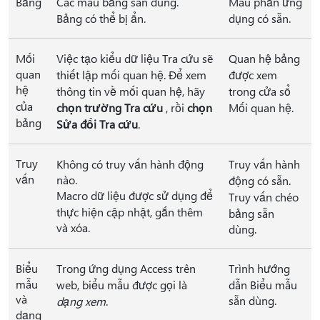
Bảng
Các mẫu bảng sẵn dùng.
Mẫu phần ứng
Bảng có thể bị ẩn.
dụng có sẵn.
Mối
Việc tạo kiểu dữ liệu Tra cứu sẽ
Quan hệ bảng
quan
thiết lập mối quan hệ. Để xem
được xem
hệ
thông tin về mối quan hệ, hãy
trong cửa sổ
của
chọn trường Tra cứu
, rồi
chọn
Mối quan hệ.
bảng
Sửa đổi Tra cứu
.
Truy
Không có truy vấn hành động
Truy vấn hành
vấn
nào.
động có sẵn.
Macro dữ liệu được sử dụng để
Truy vấn chéo
thực hiện cập nhật, gắn thêm
bảng sẵn
và xóa.
dùng.
Biểu
Trong ứng dụng Access trên
Trình hướng
mẫu
web, biểu mẫu được gọi là
dẫn Biểu mẫu
và
sẵn dùng.
dạng xem
.
dạng