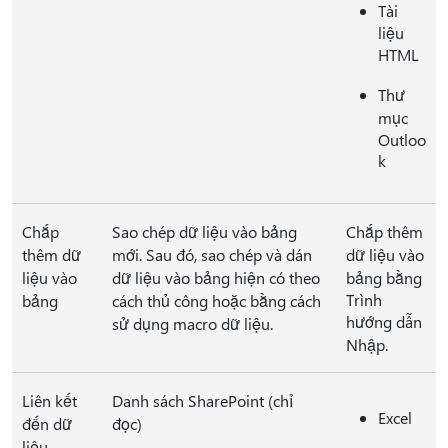
Tài
liệu
HTML
Thư
mục
Outloo
k
Chắp
Sao chép dữ liệu vào bảng
Chắp thêm
thêm dữ
mới. Sau đó, sao chép và dán
dữ liệu vào
liệu vào
dữ liệu vào bảng hiện có theo
bảng bằng
Trình
bảng
cách thủ công hoặc bằng cách
hướng dẫn
sử dụng macro dữ liệu.
Nhập.
Liên kết
Danh sách SharePoint (chỉ
Excel
đến dữ
đọc)
liệu