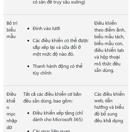
có sẵn để truy sâu xuống)
Bố trí
Điều khiển
Đính vào lưới
biểu
theo điểm ảnh,
mẫu
biểu mẫu tách,
Các điều khiển có thể được
biểu mẫu con,
sắp xếp lại và sửa đổi ở
điều khiển tab
một mức độ nào đó.
và hộp thoại
mô thức đều
Thanh hành động có thể
sẵn dùng.
tùy chỉnh
Điều
Tất cả các điều khiển cơ bản
Các điều khiển
web, dẫn
khiể
đều sẵn dùng, bao gồm:
hướng và biểu
n
Điều khiển xếp tầng (chỉ
mục
đồ bổ sung
dành cho Microsoft 365)
nhập
đều khả dụng.
dữ
Các mục liên quan