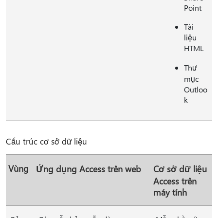
Point
Tài
liệu
HTML
Thư
mục
Outloo
k
Cấu trúc cơ sở dữ liệu
Vùng
Ứng dụng Access trên web
Cơ sở dữ liệu
Access trên
máy tính