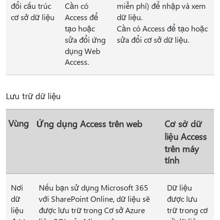
đổi cấu trúc
Cần có
miễn phí) để nhập và xem
cơ sở dữ liệu
Access để
dữ liệu.
tạo hoặc
Cần có Access để tạo hoặc
sửa đổi ứng
sửa đổi cơ sở dữ liệu.
dụng Web
Access.
Lưu trữ dữ liệu
Vùng
Ứng dụng Access trên web
Cơ sở dữ
liệu Access
trên máy
tính
Nơi
Nếu bạn sử dụng Microsoft 365
Dữ liệu
dữ
với SharePoint Online, dữ liệu sẽ
được lưu
liệu
được lưu trữ trong Cơ sở Azure
trữ trong cơ