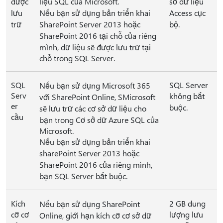
được
liệu SQL của Microsoft.
sở dữ liệu
lưu
Nếu bạn sử dụng bản triển khai
Access cục
trữ
SharePoint Server 2013 hoặc
bộ.
SharePoint 2016 tại chỗ của riêng
mình, dữ liệu sẽ được lưu trữ tại
chỗ trong SQL Server.
SQL
SQL Server
Nếu bạn sử dụng Microsoft 365
Serv
không bắt
với SharePoint Online, SMicrosoft
er
buộc.
sẽ lưu trữ các cơ sở dữ liệu cho
cầu
bạn trong Cơ sở dữ Azure SQL của
Microsoft.
Nếu bạn sử dụng bản triển khai
sharePoint Server 2013 hoặc
SharePoint 2016 của riêng mình,
bạn SQL Server bắt buộc.
Kích
2 GB dung
Nếu bạn sử dụng SharePoint
cỡ cơ
lượng lưu
Online, giới hạn kích cỡ cơ sở dữ