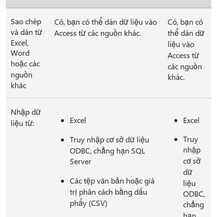
Sao chép
Có, bạn có thể dán dữ liệu vào
Có, bạn có
và dán từ
Access từ các nguồn khác.
thể dán dữ
Excel,
liệu vào
Word
Access từ
hoặc các
các nguồn
nguồn
khác.
khác
Nhập dữ
Excel
Excel
liệu từ:
Truy
Truy nhập cơ sở dữ liệu
nhập
ODBC, chẳng hạn SQL
cơ sở
Server
dữ
Các tệp văn bản hoặc giá
liệu
trị phân cách bằng dấu
ODBC,
phẩy (CSV)
chẳng
hạn