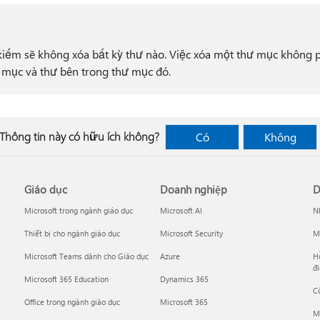
iếm sẽ không xóa bất kỳ thư nào. Việc xóa một thư mục không 
 mục và thư bên trong thư mục đó.
Thông tin này có hữu ích không?
Có
Không
Giáo dục
Doanh nghiệp
D
Microsoft trong ngành giáo dục
Microsoft AI
Nh
Thiết bị cho ngành giáo dục
Microsoft Security
Mi
Microsoft Teams dành cho Giáo dục
Azure
Hỗ
đi
Microsoft 365 Education
Dynamics 365
C
Office trong ngành giáo dục
Microsoft 365
M