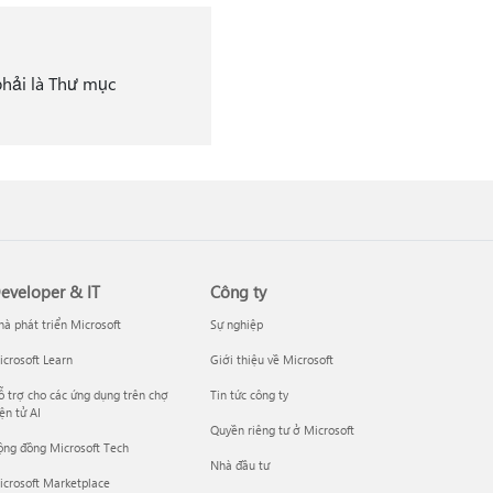
phải là Thư mục
eveloper & IT
Công ty
à phát triển Microsoft
Sự nghiệp
crosoft Learn
Giới thiệu về Microsoft
 trợ cho các ứng dụng trên chợ
Tin tức công ty
ện tử AI
Quyền riêng tư ở Microsoft
ộng đồng Microsoft Tech
Nhà đầu tư
icrosoft Marketplace