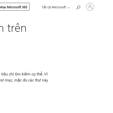
Đăng
Mua Microsoft 365
Tất cả Microsoft
nhập
tài
khoản
 trên
của
bạn
iêu chí tìm kiếm cụ thể. Ví
ư mục, mặc dù các thư này