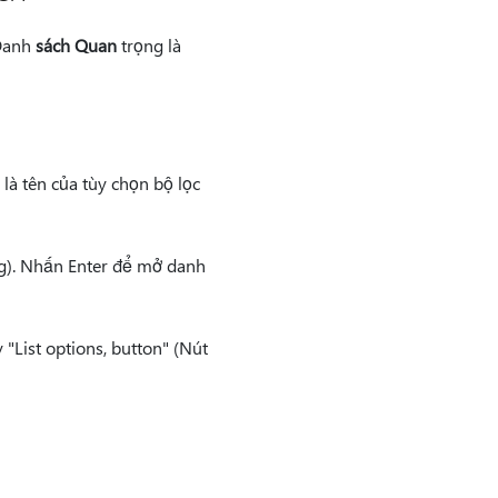
Danh
sách Quan
trọng là
là tên của tùy chọn bộ lọc
g). Nhấn Enter để mở danh
"List options, button" (Nút