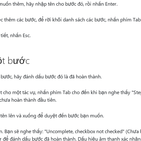
muốn thêm, hãy nhập tên cho bước đó, rồi nhấn Enter.
ệc thêm các bước, để rời khỏi danh sách các bước, nhấn phím Tab
iết, nhấn Esc.
ột bước
bước, hãy đánh dấu bước đó là đã hoàn thành.
t cho một tác vụ, nhấn phím Tab cho đến khi bạn nghe thấy "Step
chưa hoàn thành đầu tiên.
tên lên và xuống để duyệt đến bước bạn muốn.
. Bạn sẽ nghe thấy: "Uncomplete, checkbox not checked" (Chưa 
r để đánh dấu bước đã hoàn thành. Dấu hiệu âm thanh xác nhận 