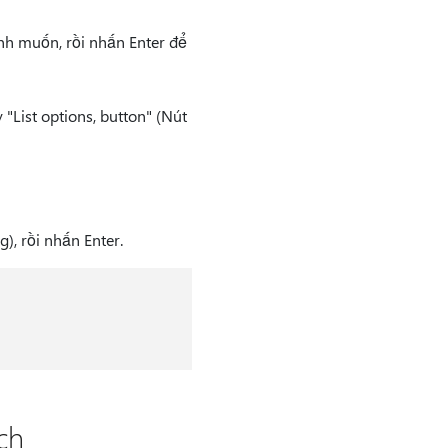
nh muốn, rồi nhấn Enter để
"List options, button" (Nút
, rồi nhấn Enter.
ch