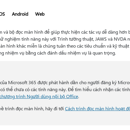
OS
Android
Web
 và bộ đọc màn hình để giúp thực hiện các tác vụ dễ dàng hơn 
hử nghiệm tính năng này với Trình tường thuật, JAWS và NVDA n
àn hình khác miễn là chúng tuân theo các tiêu chuẩn và kỹ thuật
áng nhiệm vụ bằng cách đánh dấu nhiệm vụ là quan trọng.
của Microsoft 365 được phát hành dần cho người đăng ký Micros
có thể chưa có các tính năng này. Để tìm hiểu cách nhận các tí
chương trình Người dùng nội bộ Office
.
ề trình đọc màn hình, hãy đi tới
Cách trình đọc màn hình hoạt đ