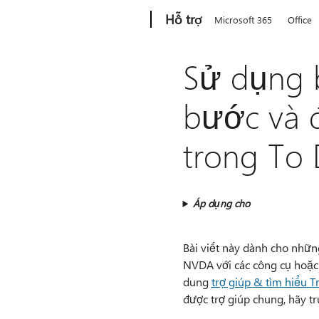
Microsoft
Hỗ trợ
Microsoft 365
Office
Sử dụng 
bước và đ
trong To
Áp dụng cho
Bài viết này dành cho nhữ
NVDA với các công cụ hoặc 
dung
trợ giúp & tìm hiểu T
được trợ giúp chung, hãy t