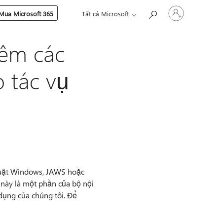
Đăng
Mua Microsoft 365
Tất cả Microsoft
nhập
tài
khoản
êm các
của
bạn
 tác vụ
huật Windows, JAWS hoặc
 này là một phần của bộ nội
 dụng của chúng tôi. Để