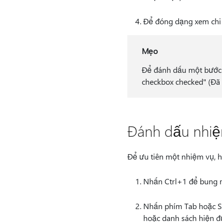
Để đóng dạng xem chi t
Mẹo
Để đánh dấu một bước l
checkbox checked" (Đã 
Đánh dấu nhiệ
Để ưu tiên một nhiệm vụ, h
Nhấn Ctrl+1 để bung r
Nhấn phím Tab hoặc Shi
hoặc danh sách hiện đ