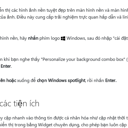
n thị các hình ảnh nền tuyệt đẹp trên màn hình nền và màn hình
í của ảnh. Điều này cung cấp trải nghiệm trực quan hấp dẫn và l
hình nền, hãy
nhấn
phím logo
Windows, sau đó nhập "cài đặt 
 khi bạn nghe thấy "Personalize your background combo box" 
Enter
.
lên hoặc
xuống để
chọn Windows spotlight
, rồi nhấn
Enter.
ác tiện ích
y cập nhanh vào thông tin được cá nhân hóa như cập nhật thời tiết
 hiển thị trong bảng Widget chuyên dụng, cho phép bạn luôn cập 