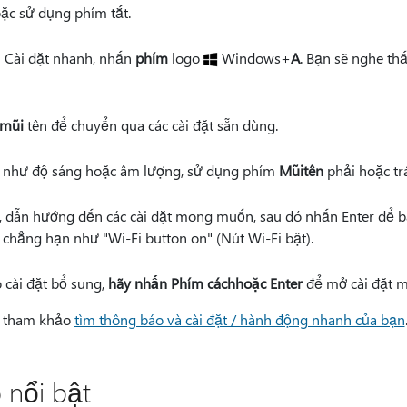
ặc sử dụng phím tắt.
 Cài đặt nhanh, nhấn
phím
logo
Windows+
A
. Bạn sẽ nghe thấ
mũi
tên để chuyển qua các cài đặt sẵn dùng.
ợt như độ sáng hoặc âm lượng, sử dụng phím
Mũi
tên
phải hoặc trá
t, dẫn hướng đến các cài đặt mong muốn, sau đó nhấn Enter để bậ
 chẳng hạn như "Wi-Fi button on" (Nút Wi-Fi bật).
cài đặt bổ sung,
hãy nhấn Phím cách
hoặc Enter
để mở cài đặt 
ãy tham khảo
tìm thông báo và cài đặt / hành động nhanh của bạn
 nổi bật