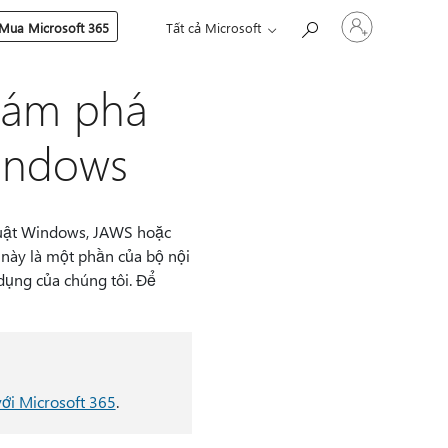
Đăng
Mua Microsoft 365
Tất cả Microsoft
nhập
tài
khoản
hám phá
của
bạn
indows
huật Windows, JAWS hoặc
 này là một phần của bộ nội
 dụng của chúng tôi. Để
ới Microsoft 365
.