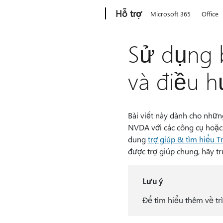
Microsoft
Hỗ trợ
Microsoft 365
Office
Sử dụng 
và điều 
Bài viết này dành cho nhữ
NVDA với các công cụ hoặc 
dung
trợ giúp & tìm hiểu T
được trợ giúp chung, hãy t
Lưu ý
Để tìm hiểu thêm về tr