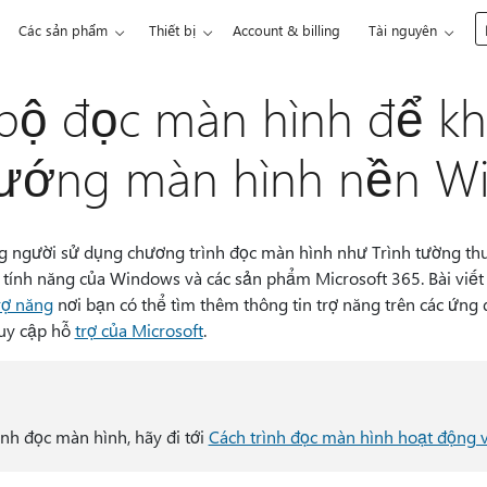
Các sản phẩm
Thiết bị
Account & billing
Tài nguyên
bộ đọc màn hình để k
hướng màn hình nền W
ng người sử dụng chương trình đọc màn hình như Trình tường t
tính năng của Windows và các sản phẩm Microsoft 365. Bài viết
rợ năng
nơi bạn có thể tìm thêm thông tin trợ năng trên các ứng
ruy cập hỗ
trợ của Microsoft
.
ình đọc màn hình, hãy đi tới
Cách trình đọc màn hình hoạt động v