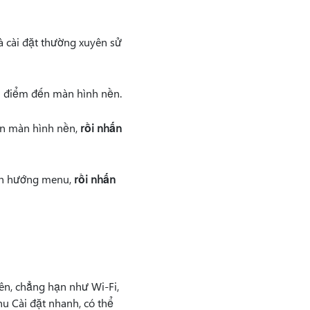
à cài đặt thường xuyên sử
u điểm đến màn hình nền.
ên màn hình nền,
rồi nhấn
ẫn hướng menu,
rồi nhấn
ên, chẳng hạn như Wi-Fi,
nu Cài đặt nhanh, có thể