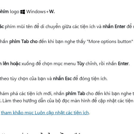
phím
logo
Windows+
W.
ác
phím mũi tên để di chuyển giữa các tiện ích và
nhấn Enter
để 
 nhấn
phím Tab cho
đến khi bạn nghe thấy "More options button"
n lên hoặc
xuống để chọn mục menu
Tùy
chỉnh, rồi nhấn
Enter
.
 theo tùy chọn của bạn và
nhấn Esc
để đóng tiện ích.
hám phá các tiện ích mới, nhấn
phím Tab
cho đến khi bạn nghe t
.
Làm theo hướng dẫn của bộ đọc màn hình để cập nhật các tiện 
y
tham khảo mục Luôn cập nhật các tiện ích
.