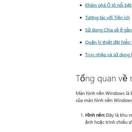
Khám phá Ô tô nổi bật
Tương tác với Tiện ích
Sử dụng Chia sẻ ở gần
Quản lý thiết đặt hiển 
Truy nhập và sử dụng 
Tổng quan về 
Màn hình nền Windows là kh
của màn hình nền Windows
Hình nền:
Đây là khu v
ảnh hoặc trình chiếu ư