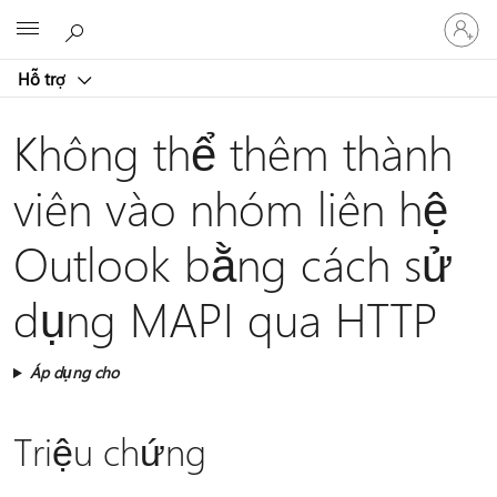
Đăng
Microsoft
nhập
tài
Hỗ trợ
khoản
của
bạn
Không thể thêm thành
viên vào nhóm liên hệ
Outlook bằng cách sử
dụng MAPI qua HTTP
Áp dụng cho
Triệu chứng