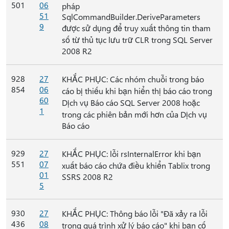
501
06
pháp
51
SqlCommandBuilder.DeriveParameters
9
được sử dụng để truy xuất thông tin tham
số từ thủ tục lưu trữ CLR trong SQL Server
2008 R2
928
27
KHẮC PHỤC: Các nhóm chuỗi trong báo
854
06
cáo bị thiếu khi bạn hiển thị báo cáo trong
60
Dịch vụ Báo cáo SQL Server 2008 hoặc
1
trong các phiên bản mới hơn của Dịch vụ
Báo cáo
929
27
KHẮC PHỤC: lỗi rsInternalError khi bạn
551
07
xuất báo cáo chứa điều khiển Tablix trong
01
SSRS 2008 R2
5
930
27
KHẮC PHỤC: Thông báo lỗi "Đã xảy ra lỗi
436
08
trong quá trình xử lý báo cáo" khi bạn cố