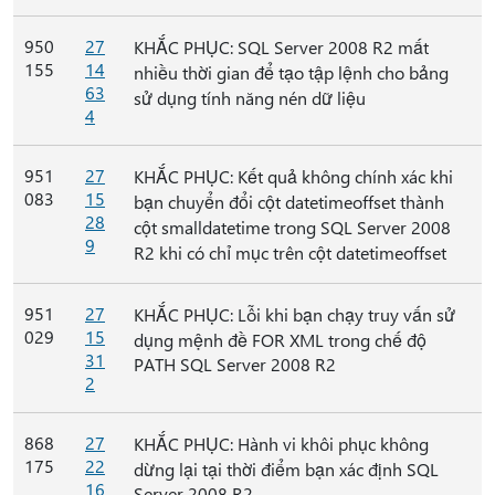
950
27
KHẮC PHỤC: SQL Server 2008 R2 mất
155
14
nhiều thời gian để tạo tập lệnh cho bảng
63
sử dụng tính năng nén dữ liệu
4
951
27
KHẮC PHỤC: Kết quả không chính xác khi
083
15
bạn chuyển đổi cột datetimeoffset thành
28
cột smalldatetime trong SQL Server 2008
9
R2 khi có chỉ mục trên cột datetimeoffset
951
27
KHẮC PHỤC: Lỗi khi bạn chạy truy vấn sử
029
15
dụng mệnh đề FOR XML trong chế độ
31
PATH SQL Server 2008 R2
2
868
27
KHẮC PHỤC: Hành vi khôi phục không
175
22
dừng lại tại thời điểm bạn xác định SQL
16
Server 2008 R2