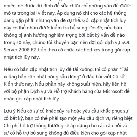
nhiên, nó được dự định để sửa chữa chỉ những vấn đề được
mô tả trong bài viết này. Áp dụng nó chỉ cho các hệ thống
đang gặp phải những vấn đề cụ thể. Gói cập nhật tích lũy
này có thể nhận được kiểm tra bổ sung. Do đó, nếu bạn
không bị ảnh hưởng nghiêm trọng bởi bất kỳ vấn đề nào
trong số này, chúng tôi khuyên bạn nên đợi gói dịch vụ SQL
Server 2008 R2 tiếp theo có chứa các hotfixes trong gói cập
nhật tích lũy này.
Nếu có bản cập nhật tích lũy để tải xuống, thì có phần "Tải
xuống bản cập nhật nóng sẵn dùng" ở đầu bài viết Cơ sở
Kiến thức này. Nếu phần này không xuất hiện, hãy liên hệ
với bộ phận Dịch vụ và Hỗ trợ Khách hàng của Microsoft để
nhận gói cập nhật tích lũy.
Lưu ý Nếu có sự cố khác xảy ra hoặc yêu cầu khắc phục sự
cố bất kỳ, bạn có thể phải tạo một yêu cầu dịch vụ riêng biệt.
Chi phí hỗ trợ thông thường sẽ áp dụng cho các câu hỏi và
sự cố hỗ trợ bổ sung không đủ điều kiện cho gói cập nhật