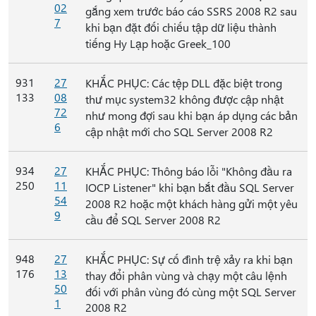
02
gắng xem trước báo cáo SSRS 2008 R2 sau
7
khi bạn đặt đối chiếu tập dữ liệu thành
tiếng Hy Lạp hoặc Greek_100
931
27
KHẮC PHỤC: Các tệp DLL đặc biệt trong
133
08
thư mục system32 không được cập nhật
72
như mong đợi sau khi bạn áp dụng các bản
6
cập nhật mới cho SQL Server 2008 R2
934
27
KHẮC PHỤC: Thông báo lỗi "Không đầu ra
250
11
IOCP Listener" khi bạn bắt đầu SQL Server
54
2008 R2 hoặc một khách hàng gửi một yêu
9
cầu để SQL Server 2008 R2
948
27
KHẮC PHỤC: Sự cố đình trệ xảy ra khi bạn
176
13
thay đổi phân vùng và chạy một câu lệnh
50
đối với phân vùng đó cùng một SQL Server
1
2008 R2