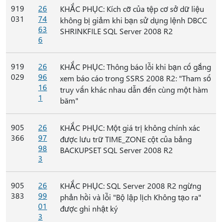
919
26
KHẮC PHỤC: Kích cỡ của tệp cơ sở dữ liệu
031
74
không bị giảm khi bạn sử dụng lệnh DBCC
63
SHRINKFILE SQL Server 2008 R2
6
919
26
KHẮC PHỤC: Thông báo lỗi khi bạn cố gắng
029
96
xem báo cáo trong SSRS 2008 R2: "Tham số
16
truy vấn khác nhau dẫn đến cùng một hàm
1
băm"
905
26
KHẮC PHỤC: Một giá trị không chính xác
366
97
được lưu trữ TIME_ZONE cột của bảng
98
BACKUPSET SQL Server 2008 R2
3
905
26
KHẮC PHỤC: SQL Server 2008 R2 ngừng
383
99
phản hồi và lỗi "Bộ lập lịch Không tạo ra"
01
được ghi nhật ký
3