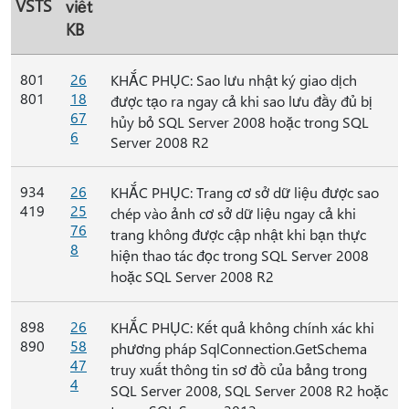
VSTS
viết
KB
801
26
KHẮC PHỤC: Sao lưu nhật ký giao dịch
801
18
được tạo ra ngay cả khi sao lưu đầy đủ bị
67
hủy bỏ SQL Server 2008 hoặc trong SQL
6
Server 2008 R2
934
26
KHẮC PHỤC: Trang cơ sở dữ liệu được sao
419
25
chép vào ảnh cơ sở dữ liệu ngay cả khi
76
trang không được cập nhật khi bạn thực
8
hiện thao tác đọc trong SQL Server 2008
hoặc SQL Server 2008 R2
898
26
KHẮC PHỤC: Kết quả không chính xác khi
890
58
phương pháp SqlConnection.GetSchema
47
truy xuất thông tin sơ đồ của bảng trong
4
SQL Server 2008, SQL Server 2008 R2 hoặc