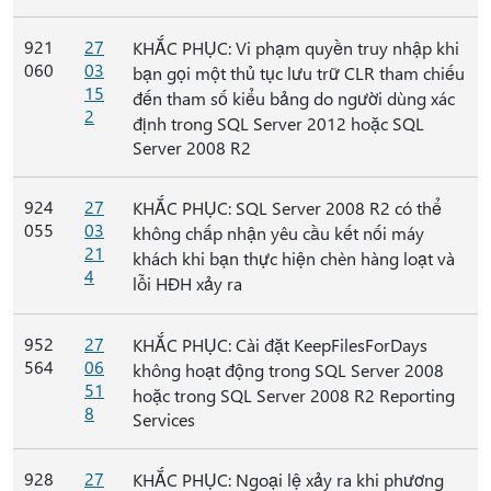
921
27
KHẮC PHỤC: Vi phạm quyền truy nhập khi
060
03
bạn gọi một thủ tục lưu trữ CLR tham chiếu
15
đến tham số kiểu bảng do người dùng xác
2
định trong SQL Server 2012 hoặc SQL
Server 2008 R2
924
27
KHẮC PHỤC: SQL Server 2008 R2 có thể
055
03
không chấp nhận yêu cầu kết nối máy
21
khách khi bạn thực hiện chèn hàng loạt và
4
lỗi HĐH xảy ra
952
27
KHẮC PHỤC: Cài đặt KeepFilesForDays
564
06
không hoạt động trong SQL Server 2008
51
hoặc trong SQL Server 2008 R2 Reporting
8
Services
928
27
KHẮC PHỤC: Ngoại lệ xảy ra khi phương