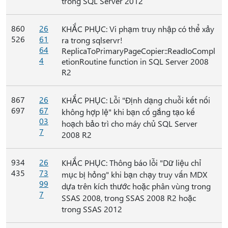
trong SQL Server 2012
860
26
KHẮC PHỤC: Vi phạm truy nhập có thể xảy
526
61
ra trong sqlservr!
64
ReplicaToPrimaryPageCopier::ReadIoCompl
4
etionRoutine function in SQL Server 2008
R2
867
26
KHẮC PHỤC: Lỗi "Định dạng chuỗi kết nối
697
67
không hợp lệ" khi bạn cố gắng tạo kế
03
hoạch bảo trì cho máy chủ SQL Server
7
2008 R2
934
26
KHẮC PHỤC: Thông báo lỗi "Dữ liệu chỉ
435
73
mục bị hỏng" khi bạn chạy truy vấn MDX
99
dựa trên kích thước hoặc phân vùng trong
7
SSAS 2008, trong SSAS 2008 R2 hoặc
trong SSAS 2012