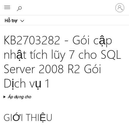
Đăng
Microsoft
nhập
tài
Hỗ trợ
khoản
của
bạn
KB2703282 - Gói cập
nhật tích lũy 7 cho SQL
Server 2008 R2 Gói
Dịch vụ 1
Áp dụng cho
GIỚI THIỆU