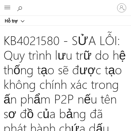
Đăng
Microsoft
nhập
tài
Hỗ trợ
khoản
của
bạn
KB4021580 - SỬA LỖI:
Quy trình lưu trữ do hệ
thống tạo sẽ được tạo
không chính xác trong
ấn phẩm P2P nếu tên
sơ đồ của bảng đã
phát hành chứa dấu