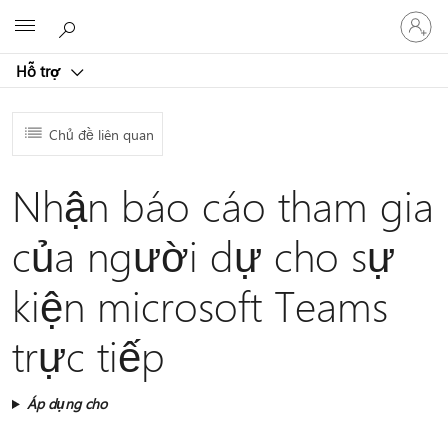
Đăng
Microsoft
nhập
tài
Hỗ trợ
khoản
của
bạn
Chủ đề liên quan
Nhận báo cáo tham gia
của người dự cho sự
kiện microsoft Teams
trực tiếp
Áp dụng cho