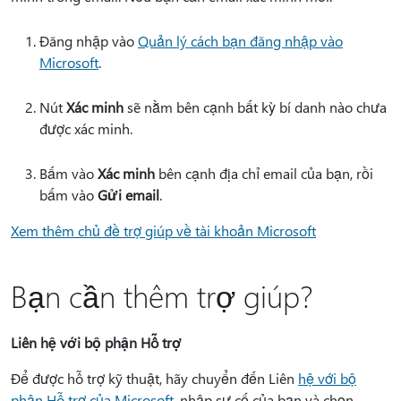
Đăng nhập vào
Quản lý cách bạn đăng nhập vào
Microsoft
.
Nút
Xác minh
sẽ nằm bên cạnh bất kỳ bí danh nào chưa
được xác minh.
Bấm vào
Xác minh
bên cạnh địa chỉ email của bạn, rồi
bấm vào
Gửi email
.
Xem thêm chủ đề trợ giúp về tài khoản Microsoft
Bạn cần thêm trợ giúp?
Liên hệ với bộ phận Hỗ trợ
Để được hỗ trợ kỹ thuật, hãy chuyển đến Liên
hệ với bộ
phận Hỗ trợ của Microsoft
, nhập sự cố của bạn và chọn