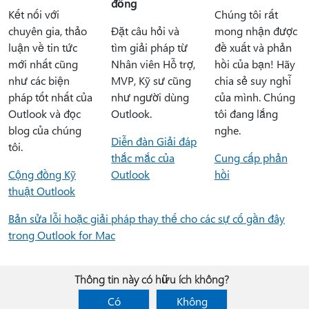
đồng
Kết nối với
Chúng tôi rất
chuyên gia, thảo
Đặt câu hỏi và
mong nhận được
luận về tin tức
tìm giải pháp từ
đề xuất và phản
mới nhất cũng
Nhân viên Hỗ trợ,
hồi của bạn! Hãy
như các biện
MVP, Kỹ sư cũng
chia sẻ suy nghĩ
pháp tốt nhất của
như người dùng
của mình. Chúng
Outlook và đọc
Outlook.
tôi đang lắng
blog của chúng
nghe.
Diễn đàn Giải đáp
tôi.
thắc mắc của
Cung cấp phản
Cộng đồng Kỹ
Outlook
hồi
thuật Outlook
Bản sửa lỗi hoặc giải pháp thay thế cho các sự cố gần đây
trong Outlook for Mac
Thông tin này có hữu ích không?
Có
Không