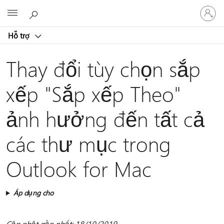
Đăng
Microsoft
nhập
tài
Hỗ trợ
khoản
của
bạn
Thay đổi tùy chọn sắp
xếp "Sắp xếp Theo"
ảnh hưởng đến tất cả
các thư mục trong
Outlook for Mac
Áp dụng cho
Cập nhật gần nhất: 18/10/2019