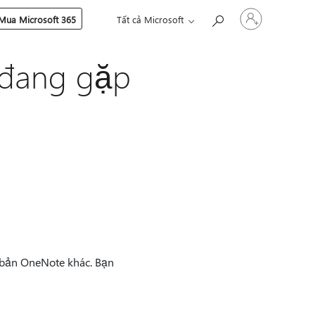
Đăng
Mua Microsoft 365
Tất cả Microsoft
nhập
tài
khoản
 đang gặp
của
bạn
 bản OneNote khác. Bạn