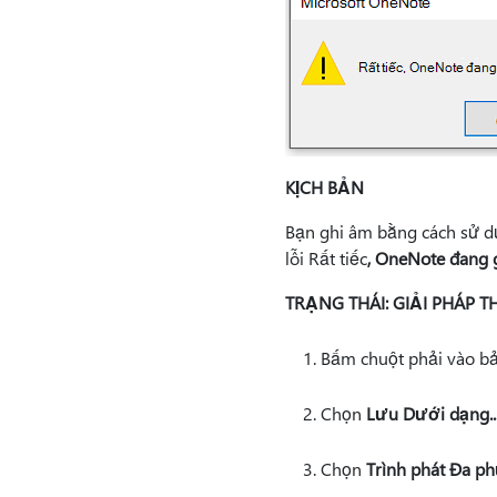
KỊCH BẢN
Bạn ghi âm bằng cách sử d
lỗi Rất tiếc
, OneNote đang g
TRẠNG THÁI: GIẢI PHÁP T
Bấm chuột phải vào bả
Chọn
Lưu Dưới dạng..
Chọn
Trình phát Đa p