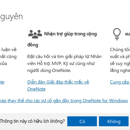
nguyên
Nhận trợ giúp trong cộng
xu
đồng
o luận về
Chúng tôi
hất cũng
Đặt câu hỏi và tìm giải pháp từ Nhân
xuất và p
 của
viên Hỗ trợ, MVP, Kỹ sư cũng như
sẻ suy ng
người dùng OneNote.
lắng nghe
te
Diễn đàn Giải đáp thắc mắc về
Cung cấp 
OneNote
pháp thay thế cho các sự cố gần đây trong OneNote for Windows
Thông tin này có hữu ích không?
Có
Không