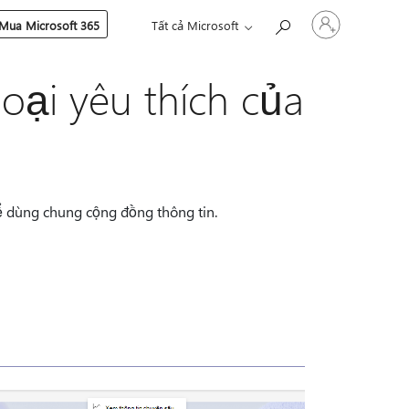
Đăng
Mua Microsoft 365
Tất cả Microsoft
nhập
tài
khoản
oại yêu thích của
của
bạn
để dùng chung cộng đồng thông tin.