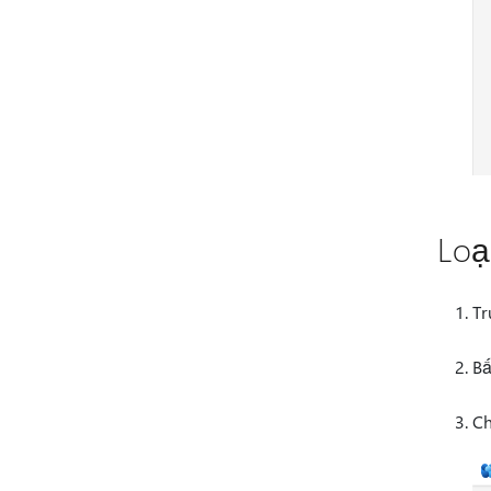
Loạ
Tr
Bấ
C