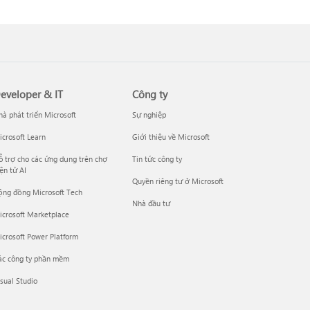
eveloper & IT
Công ty
à phát triển Microsoft
Sự nghiệp
crosoft Learn
Giới thiệu về Microsoft
 trợ cho các ứng dụng trên chợ
Tin tức công ty
ện tử AI
Quyền riêng tư ở Microsoft
ộng đồng Microsoft Tech
Nhà đầu tư
icrosoft Marketplace
crosoft Power Platform
ác công ty phần mềm
sual Studio