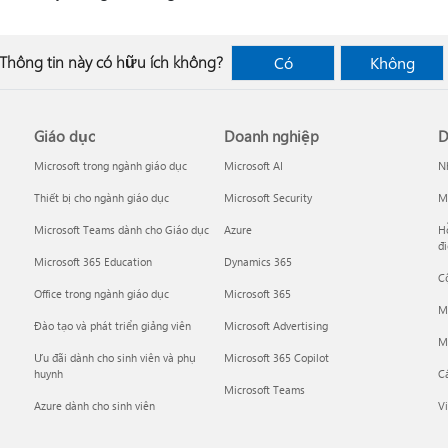
Thông tin này có hữu ích không?
Có
Không
Giáo dục
Doanh nghiệp
D
Microsoft trong ngành giáo dục
Microsoft AI
Nh
Thiết bị cho ngành giáo dục
Microsoft Security
Mi
Microsoft Teams dành cho Giáo dục
Azure
Hỗ
đi
Microsoft 365 Education
Dynamics 365
C
Office trong ngành giáo dục
Microsoft 365
M
Đào tạo và phát triển giảng viên
Microsoft Advertising
Mi
Ưu đãi dành cho sinh viên và phụ
Microsoft 365 Copilot
huynh
C
Microsoft Teams
Azure dành cho sinh viên
Vi