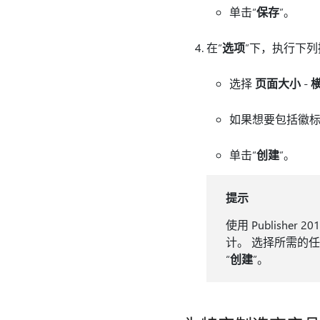
单击“
保存
”。
在“
选项
”下，执行下列
选择
页面大小
-
如果想要包括徽标
单击“
创建
”。
提示
使用 Publisher 20
计。 选择所需的
“
创建
”。