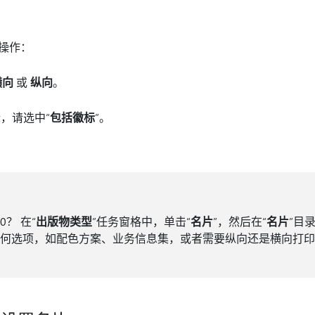
操作：
横向
或
纵向
。
，请选中“
包括徽标
”。
10？ 在“
出版物类型
”任务窗格中，单击“
名片
”，然后在“
名片
”目
任何选项，如配色方案、业务信息集，或者需要纵向还是横向打印