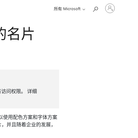
请
所有 Microsoft
登
录
你
己的名片
的
帐
户
不再具有访问权限。 详细
 可以使用配色方案和字体方案
片，并且随着企业的发展，