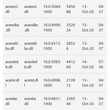
aceexcl.
aceexcl.
16.0.5044.
5456
13-
04:
dll
dll
1000
88
Oct-20
37
aceodbc
aceodbc
16.0.4999.
3526
13-
04:
.dll
.dll
1000
24
Oct-20
37
aceodd
aceodd
16.0.4513.
2853
13-
04:
bs.dll
bs.dll
1000
6
Oct-20
37
aceoled
aceoled
16.0.5083.
4412
14-
07:
b.dll
b.dll
1000
64
Oct-20
56
acetxt.dl
acetxt.dl
16.0.4996.
2139
13-
04:
l
l
1000
12
Oct-20
37
acexbe.
acexbe.
16.0.4831.
3265
13-
04:
dll
dll
1000
44
Oct-20
37