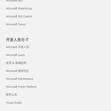
Microsoft 365
Microsoft Advertising
Microsoft 365 Copilot
Microsoft Teams
开发人员与 IT
Microsoft 开发人员
Microsoft Learn
支持 AI 商城应用
Microsoft 技术社区
Microsoft Marketplace
Microsoft Power Platform
软件公司
Visual Studio