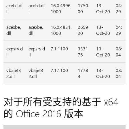
acetxt.dl
acetxt.dl
16.0.4996.
1750
13-
04:
l
l
1000
00
Oct-20
29
acexbe.
acexbe.
16.0.4831.
2659
13-
04:
dll
dll
1000
20
Oct-20
29
expsrv.d
expsrv.d
7.1.1100
3331
13-
08:
ll
ll
76
Oct-20
04
vbajet3
vbajet3
7.1.1100
1778
13-
08:
2.dll
2.dll
4
Oct-20
04
对于所有受支持的基于 x64
的 Office 2016 版本