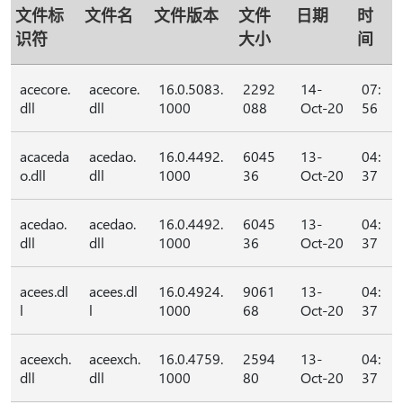
文件标
文件名
文件版本
文件
日期
时
识符
大小
间
acecore.
acecore.
16.0.5083.
2292
14-
07:
dll
dll
1000
088
Oct-20
56
acaceda
acedao.
16.0.4492.
6045
13-
04:
o.dll
dll
1000
36
Oct-20
37
acedao.
acedao.
16.0.4492.
6045
13-
04:
dll
dll
1000
36
Oct-20
37
acees.dl
acees.dl
16.0.4924.
9061
13-
04:
l
l
1000
68
Oct-20
37
aceexch.
aceexch.
16.0.4759.
2594
13-
04:
dll
dll
1000
80
Oct-20
37