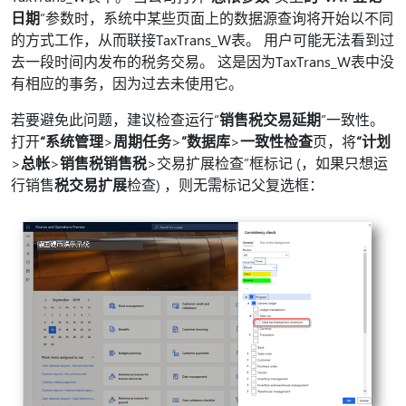
日期
”参数时，系统中某些页面上的数据源查询将开始以不同
的方式工作，从而联接TaxTrans_W表。 用户可能无法看到过
去一段时间内发布的税务交易。 这是因为TaxTrans_W表中没
有相应的事务，因为过去未使用它。
若要避免此问题，建议检查运行“
销售税交易延期
”一致性。
打开
“系统管理
>
周期任务
>
”数据库
>
一致性检查
页，将
“计划
>
总帐
>
销售税
销售税
>交易扩展检查”框标记 (，如果只想运
行销售
税交易扩展
检查) ，则无需标记父复选框：