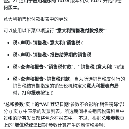
查。
21
适用于
应用程序的 10.0.6
版本和从
10.0.7
开始的任
何版本。
意大利销售税付款报表中的更改
可以使用以下菜单项运行
“意大利销售税付款报表
”：
税
>
声明
>
销售税
>
意大利) 销售税 (
税
>
声明
>
销售税
>
报告结算期的销售税
税
>
查询和报告
>
“销售税付款
”、“
销售税 (意大利)
”按钮
税
>
查询和报告
>
销售税付款
，当为所选销售税支付行的
销售税结算期指定的销售税机构定义
意大利报表布局
时，
打印报表
按钮 ()
“总帐参数
”页上
的“VAT 登记日期
”参数不会影响“销售税簿”部
分 () 页 () 中表示的发票列表，所选期间相关销售税簿科目中
过帐的所有发票都将包含在报表中。 不过，根据
总帐参数
页
上的“
增值税登记日期
”参数计算产生的增值税金额：