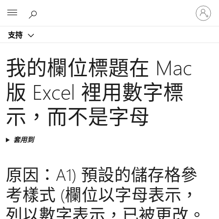
登
Microsoft
入
您
支持
的
帳
戶
我的欄位標題在 Mac
版 Excel 裡用數字標
示，而不是字母
套用到
原因：A1) 預設的儲存格參
考樣式 (欄位以字母表示，
列以數字表示，已被更改。