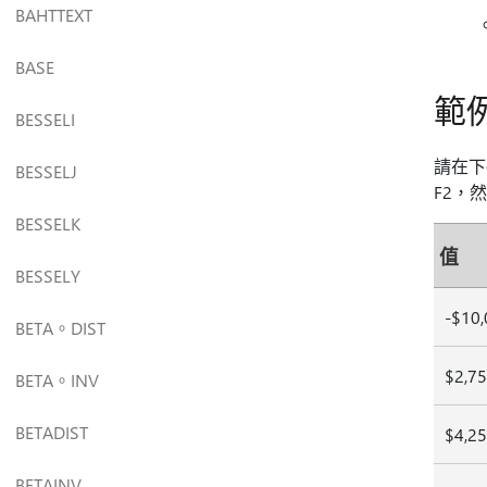
BAHTTEXT
BASE
範
BESSELI
請在下
BESSELJ
F2，
BESSELK
值
BESSELY
-$10
BETA。DIST
$2,7
BETA。INV
BETADIST
$4,2
BETAINV