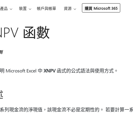
產品
裝置
帳戶與帳單
資源
購買 Microsoft 365
NPV 函數
到
Microsoft Excel 中
XNPV
函式的公式語法與使用方式。
述
系列現金流的淨現值，該現金流不必是定期性的。 若要計算一系列