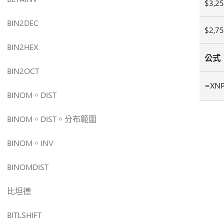
$3,2
BIN2DEC
$2,7
BIN2HEX
公式
BIN2OCT
=XNPV
BINOM。DIST
BINOM。DIST。分布範圍
BINOM。INV
BINOMDIST
比坦德
BITLSHIFT