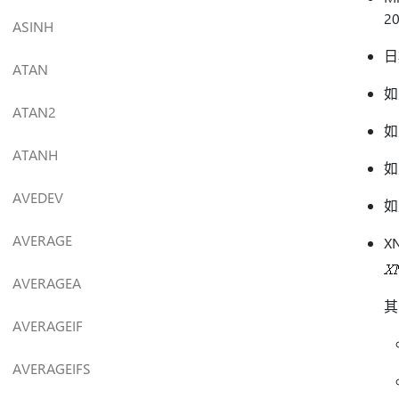
2
ASINH
日
ATAN
如
ATAN2
如
ATANH
如
AVEDEV
如
AVERAGE
X
AVERAGEA
其
AVERAGEIF
AVERAGEIFS