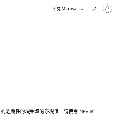
登
所有 Microsoft
入
您
的
帳
戶
週期性的現金流的淨現值，請使用 NPV 函