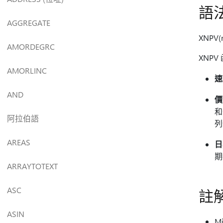
語
AGGREGATE
XNPV(ra
AMORDEGRC
XNP
AMORLINC
速
AND
價
和
阿拉伯語
列
AREAS
日
期
ARRAYTOTEXT
ASC
註
ASIN
M