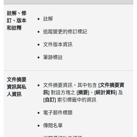
註解、修
註解
訂、版本
和註釋
追蹤變更的修訂標記
文件版本資訊
筆跡標註
文件摘要
文件摘要資訊，其中包含
[文件摘要資
資訊與私
訊]
對話方塊之
[摘要]
、
[統計資料]
及
人資訊
[自訂]
索引標籤中的資訊
電子郵件標題
傳閱名單