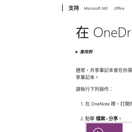
Microsoft
支持
Microsoft 365
Office
在 OneD
套用到
通常，共享筆記本會在你第一次
享筆記本。
請執行下列操作：
在 OneNote 裡，
點擊
檔案
>
分享
。