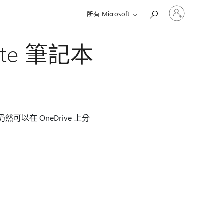
登
所有 Microsoft
入
您
的
ote 筆記本
帳
戶
以在 OneDrive 上分