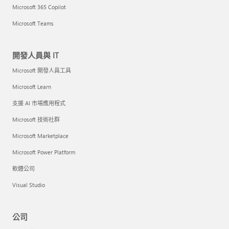
Microsoft 365 Copilot
Microsoft Teams
開發人員與 IT
Microsoft 開發人員工具
Microsoft Learn
支援 AI 市場應用程式
Microsoft 技術社群
Microsoft Marketplace
Microsoft Power Platform
軟體公司
Visual Studio
公司