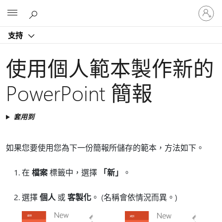
登
Microsoft
入
您
支持
的
帳
戶
使用個人範本製作新的
PowerPoint 簡報
套用到
如果您要使用您為下一份簡報所儲存的範本，方法如下。
在
檔案
標籤中，選擇
「新」
。
選擇
個人
或
客製化
。 (名稱會依情況而異。)