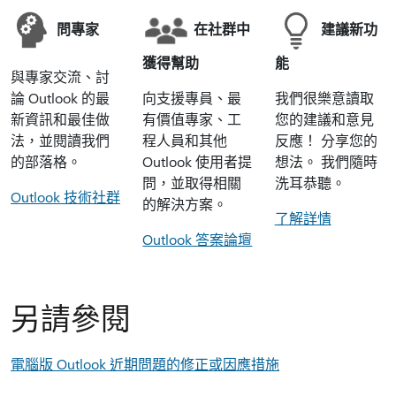
問專家
在社群中
建議新功
獲得幫助
能
與專家交流、討
論 Outlook 的最
向支援專員、最
我們很樂意讀取
新資訊和最佳做
有價值專家、工
您的建議和意見
法，並閱讀我們
程人員和其他
反應！ 分享您的
的部落格。
Outlook 使用者提
想法。 我們隨時
問，並取得相關
洗耳恭聽。
Outlook 技術社群
的解決方案。
了解詳情
Outlook 答案論壇
另請參閱
電腦版 Outlook 近期問題的修正或因應措施