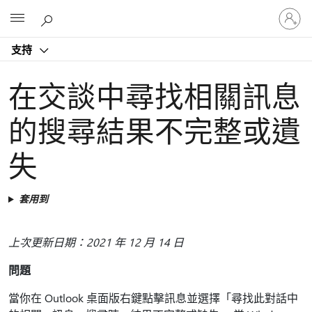
登
Microsoft
入
您
支持
的
帳
戶
在交談中尋找相關訊息
的搜尋結果不完整或遺
失
套用到
上次更新日期：2021 年 12 月 14 日
問題
當你在 Outlook 桌面版右鍵點擊訊息並選擇「尋找此對話中