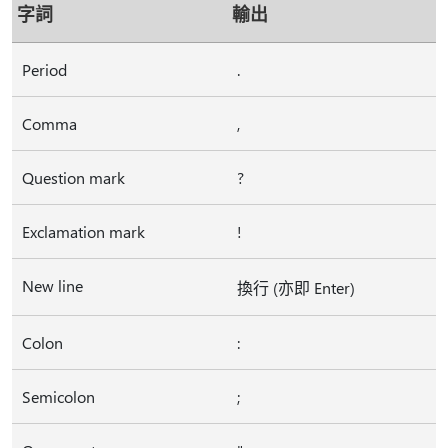
字詞
輸出
Period
.
Comma
,
Question mark
?
Exclamation mark
!
New line
換行 (亦即 Enter)
Colon
:
Semicolon
;