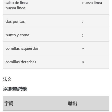
salto de línea
nueva línea
nueva línea
dos puntos
:
punto y coma
;
comillas izquierdas
«
comillas derechas
»
法文
添加標點符號
字詞
輸出