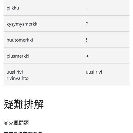
pilkku
,
kysymysmerkki
?
huutomerkki
!
plusmerkki
+
uusi rivi
uusi rivi
rivinvaihto
疑難排解
麥克風問題