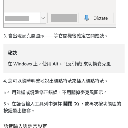
3. 會出現麥克風圖示——等它開機後確定它開始聽。
秘訣
在 Windows 上，使用
Alt + '
(反引號) 來切換麥克風
4. 您可以隨時明確地說出標點符號來插入標點符號。
5。 用建議或鍵盤修正錯誤，不用關掉麥克風圖示。
6。 在語音輸入工具列中選擇
關閉
(
X)
，或再次按功能區的
按鈕退出聽寫。
語音輸入與語言設定