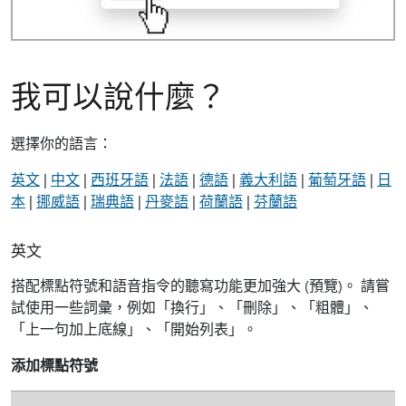
我可以說什麼？
選擇你的語言：
英文
|
中文
|
西班牙語
|
法語
|
德語
|
義大利語
|
葡萄牙語
|
日
本
|
挪威語
|
瑞典語
|
丹麥語
|
荷蘭語
|
芬蘭語
英文
搭配標點符號和語音指令的聽寫功能更加強大 (預覽)。 請嘗
試使用一些詞彙，例如「換行」、「刪除」、「粗體」、
「上一句加上底線」、「開始列表」。
添加標點符號