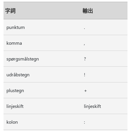
字詞
輸出
punktum
.
komma
,
spørgsmålstegn
?
udråbstegn
!
plustegn
+
linjeskift
linjeskift
kolon
: