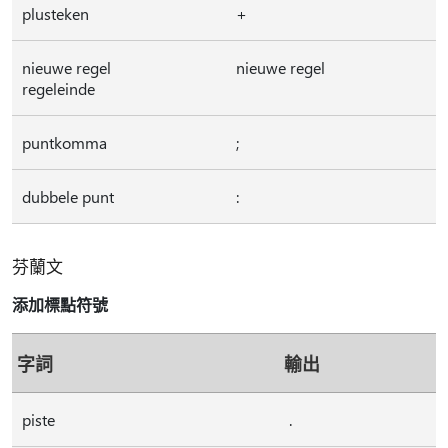
plusteken
+
nieuwe regel
nieuwe regel
regeleinde
puntkomma
;
dubbele punt
:
芬蘭文
添加標點符號
字詞
輸出
piste
.