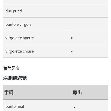
due punti
:
punto e virgola
;
virgolette aperte
«
virgolette chiuse
»
葡萄牙文
添加標點符號
字詞
輸出
ponto final
.