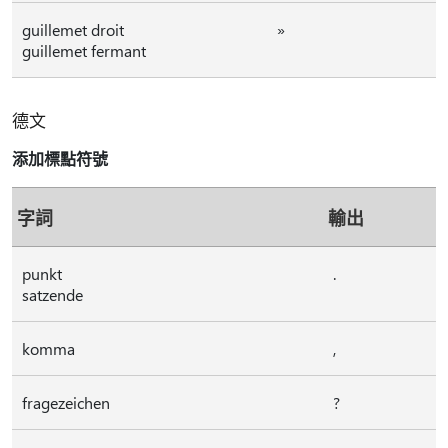
guillemet droit
»
guillemet fermant
德文
添加標點符號
字詞
輸出
punkt
.
satzende
komma
,
fragezeichen
?