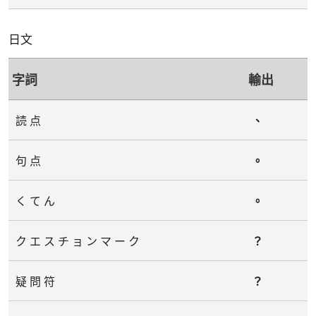
日文
字詞
輸出
読 点
⁠、⁠
句 点
⁠。⁠
く て ん
⁠。⁠
ク エ ス チ ョ ン マ ー ク
⁠？⁠
疑 問 符
⁠？⁠