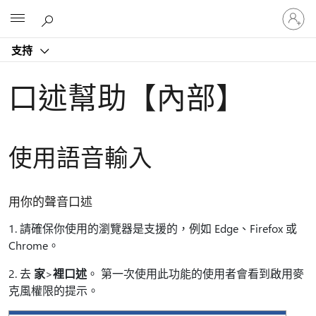
登
Microsoft
入
您
支持
的
帳
戶
口述幫助【內部】
使用語音輸入
用你的聲音口述
1. 請確保你使用的瀏覽器是支援的，例如 Edge、Firefox 或
Chrome。
2. 去
家
>
裡口述
。 第一次使用此功能的使用者會看到啟用麥
克風權限的提示。