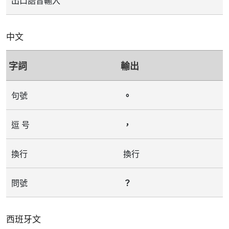
出口語音輸入
中文
字詞
輸出
句號
⁠。⁠
逗 号
⁠，⁠
換行
換行
問號
⁠？⁠
西班牙文