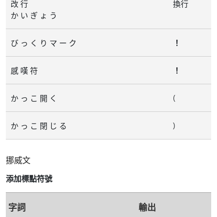
改 行
換行
か い ぎ ょ う
び っ く り マ ー ク
⁠！⁠
感 嘆 符
⁠！⁠
(
か っ こ 開 く
)
か っ こ 閉 じ る
挪威文
添加標點符號
字詞
輸出