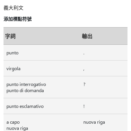
義大利文
添加標點符號
字詞
輸出
punto
.
virgola
,
punto interrogativo
?
punto di domanda
punto esclamativo
!
a capo
nuova riga
nuova riga