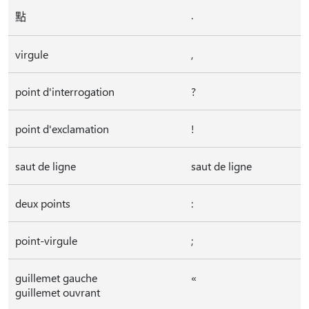
.
點
virgule
,
point d'interrogation
?
point d'exclamation
!
saut de ligne
saut de ligne
deux points
:
point-virgule
;
guillemet gauche
«
guillemet ouvrant