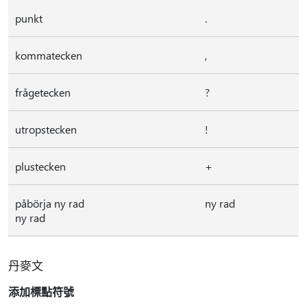
punkt
.
kommatecken
,
frågetecken
?
utropstecken
!
plustecken
+
påbörja ny rad
ny rad
ny rad
丹麥文
添加標點符號