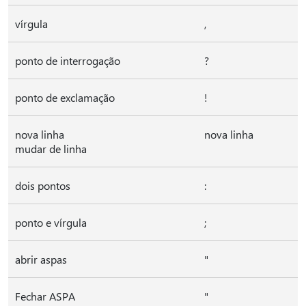
vírgula
,
ponto de interrogação
?
ponto de exclamação
!
nova linha
nova linha
mudar de linha
dois pontos
:
ponto e vírgula
;
abrir aspas
"
Fechar ASPA
"